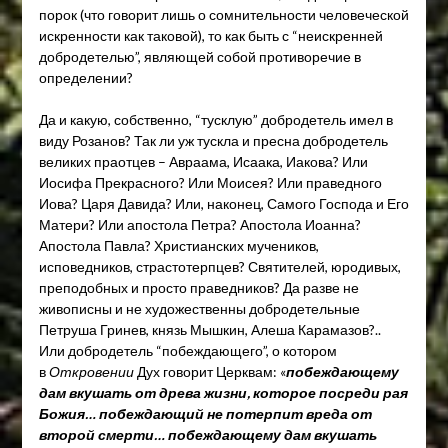
порок (что говорит лишь о сомнительности человеческой
искренности как таковой), то как быть с “неискренней
добродетелью”, являющей собой противоречие в
определении?
Да и какую, собственно, “тусклую” добродетель имел в
виду Розанов? Так ли уж тускла и пресна добродетель
великих праотцев – Авраама, Исаака, Иакова? Или
Иосифа Прекрасного? Или Моисея? Или праведного
Иова? Царя Давида? Или, наконец, Самого Господа и Его
Матери? Или апостола Петра? Апостола Иоанна?
Апостола Павла? Христианских мучеников,
исповедников, страстотерпцев? Святителей, юродивых,
преподобных и просто праведников? Да разве не
живописны и не художественны добродетельные
Петруша Гринев, князь Мышкин, Алеша Карамазов?..
Или добродетель “побеждающего”, о котором
в
Откровении
Дух говорит Церквам: «
побеждающему
дам вкушать от древа жизни, которое посреди рая
Божия… побеждающий не потерпит вреда от
второй смерти… побеждающему дам вкушать