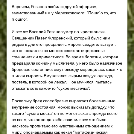
Впрочем, Розанов любил и другой афоризм,
заимствованный им у Мережковского: “Пошл`о то, что
п`ошло”.
И все же Василий Розанов умер по-христиански.
Священник Павел Флоренский, который был с ним
рядом в дни его прощания с миром, свидетельствует,
что он покаялся во многих своих антицерковных
сочинениях и причастился. Во время болезни, которая
предваряла кончину мыслителя, у него было навязчивое
бредовое состояние: ему повсюду мерещилась какая-то
гнилая сырость. Ему казался сырым воздух, одежда,
постель, в которой он лежал, – он мучился, пытаясь
отыскать хоть какое-то “сухое местечко”.
Поскольку бред своеобразно выражает болезненные
внутренние состояния, можно высказать догадку, что
такого “сухого места” он не мог отыскать прежде всего
во всем, что он когда-либо сочинил: все это было
насквозь пропитано его чувственным отношением к
миру, опознаваемым как некая “метафизическая