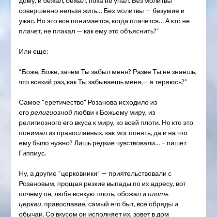
дому, и бежал, бежал, пока не упал. Без молитвы
совершенно нельзя жить… Без молитвы — безумие и
ужас. Но это все понимается, когда плачется… А кто не
плачет, не плакал — как ему это объяснить?”
Или еще:
“Боже, Боже, зачем Ты забыл меня? Разве Ты не знаешь,
что всякий раз, как Ты забываешь меня,— я теряюсь?”
Самое “еретичество” Розанова исходило из
его
религиозной
любви к Божьему миру, из
религиозного его вкуса к миру, ко всей плоти. Но кто это
понимал из православных, как мог понять, да и на что
ему было нужно? Лишь редкие чувствовали… – пишет
Гиппиус.
Ну, а другие “церковники” — приятельствовали с
Розановым, прощая резкие выпады по их адресу, вот
почему он, любя всякую плоть, обожал и
плоть
церкви,
православие, самый его быт, все обряды и
обычаи. Со вкусом он исполняет их, зовет в дом