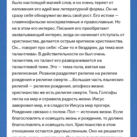
было настоящей магией слов, и он очень теряет от
изложения его идей вне литературной формы. Он не
сразу себя обнаружил во весь свой рост. Его истоки —
славянофильски-консервативные и православные. Но
не в этом его интерес. Писания его приобретают
захватывающий интерес, когда он начинает отступать от
христианства, делается острым критиком христианства.
Он… говорит про себя: «Сам-то я бездарен, да тема моя
талантлива». В действительности он был очень
талантлив, но талант его разворачивается на
талантливой теме. Это — тема пола, взятая как
религиозная. Розанов разделяет религии на религии
рождения и религии смерти. …Большая часть языческих
религий — религии рождения, апофеоз жизни;
христианство же есть религия смерти. Тень Голгофы
легла на мир и отравила радость жизни. Иисус
заворожил мир, и в сладости Иисуса мир прогорк.
Рождение связано с полом. Пол — источник жизни. Если
благословлять и освящать жизнь и рождение, то должно
благословлять и освящать пол. Христианство в этом
отношении остается двусмысленным. Оно не решается