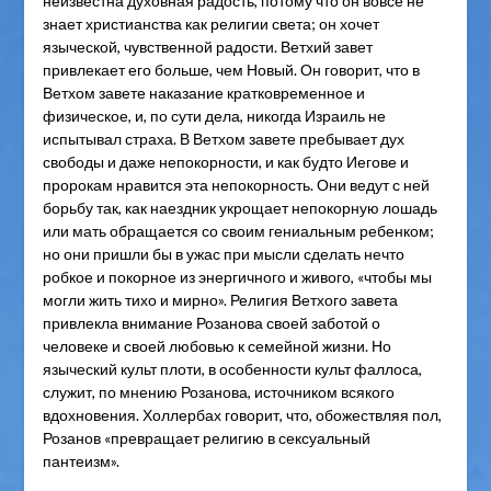
неизвестна духовная радость, потому что он вовсе не
знает христианства как религии света; он хочет
языческой, чувственной радости. Ветхий завет
привлекает его больше, чем Новый. Он говорит, что в
Ветхом завете наказание кратковременное и
физическое, и, по сути дела, никогда Израиль не
испытывал страха. В Ветхом завете пребывает дух
свободы и даже непокорности, и как будто Иегове и
пророкам нравится эта непокорность. Они ведут с ней
борьбу так, как наездник укрощает непокорную лошадь
или мать обращается со своим гениальным ребенком;
но они пришли бы в ужас при мысли сделать нечто
робкое и покорное из энергичного и живого, «чтобы мы
могли жить тихо и мирно». Религия Ветхого завета
привлекла внимание Розанова своей заботой о
человеке и своей любовью к семейной жизни. Но
языческий культ плоти, в особенности культ фаллоса,
служит, по мнению Розанова, источником всякого
вдохновения. Холлербах говорит, что, обожествляя пол,
Розанов «превращает религию в сексуальный
пантеизм».