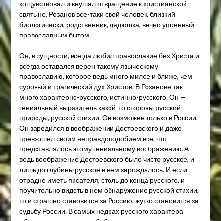
кощунствовал и внушал отвращение к христианской
святыне, Розанов все-таки свой человек, близкий
биологически, родственник, дядюшка, вечно упоенный
православным бытом.
Он, в сущности, всегда любил православие без Христа и
всегда оставался верен такому языческому
православию, которое ведь много милее и ближе, чем
суровый и трагический дух Христов. В Розанове так
много характерно-русского, истинно-русского. Он —
гениальный выразитель какой-то стороны русской
природы, русской стихии. Он возможен только в России.
Он зародился в воображении Достоевского и даже
превзошел своим неправдоподобием все, что
представлялось этому гениальному воображению. А
ведь воображение Достоевского было чисто русское, и
лишь до глубины русское в нем зарождалось. И если
отрадно иметь писателя, столь до конца русского, и
поучительно видеть в нем обнаружение русской стихии,
то и страшно становится за Россию, жутко становится за
судьбу России. В самых недрах русского характера