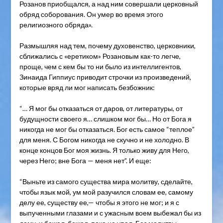
Розанов приобщался, а над ним совершали церковный
обряд соборования. Он умер во время этого
религиозного обряда».
Размышляя над тем, почему духовенство, церковники,
сближались с «еретиком» Розановым как-то легче,
проще, чем с кем бы то ни было из интеллигентов,
Зинаида Гиппиус приводит строчки из произведений,
которые вряд ли мог написать безбожник:
“… Я мог бы отказаться от даров, от литературы, от
будущности своего я… слишком мог бы… Но от Бога я
никогда не мог бы отказаться. Бог есть самое “теплое”
для меня. С Богом никогда не скучно и не холодно. В
конце концов Бог моя жизнь. Я только живу для Него,
через Него; вне Бога — меня нет”. И еще:
“Выньте из самого существа мира молитву, сделайте,
чтобы язык мой, ум мой разучился словам ее, самому
делу ее, существу ее,— чтобы я этого не мог; и я с
выпученными глазами и с ужасным воем выбежал бы из