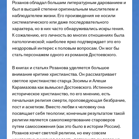
Розанов обладал большим литературным дарованием и
был в высшей степени оригинальным мыслителем и
наблюдателем жизни. Его произведения не носили
систематического или даже последовательного
характера, но в них часто обнаруживались искры гения.
К сожалению, его личность во многих отношениях была
патологической; наиболее ярко подтверждает это его
нездоровый интерес к половым вопросам. Он мог бы
стать персонажем одного из романов Достоевского.
В книгах и статьях Розанова уделяется большое
внимание критике христианства. Он рассматривает
светлое христианство старца Зосимы и Алеши
Карамазова как вымысел Достоевского. Истинное
историческое христианство, по его мнению, есть
печальная религия смерти, проповедующая безбрачие,
пост и аскетизм. Вместо любви к человеку она
посвящает себя теологии; конечным результатом такой
религии является самопожертвование староверов
путем самосожжения (как это было в истории России).
Розанов хочет светлой религии, но ему совсем