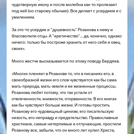
чудотворную икону и после молебна как-то пролезает
под ней (но старому обычаю). Все делает с усердием и с
умилением.
За это-то усердие и “душевность” Розанова к нему и
благоволили отцы. А “еретичество”… да, конечно, однако
ничего: только бы построже хранить от него себя и овец
своих».
Много жестче высказывается по этому поводу Бердяев.
«Многих пленяет в Розанове то, что в писаниях его, в
своеобразной жизни его слов чувствуется как бы сама
мать-природа, мать-земля и ее жизненные процессы.
Розанова любят потому, что так устали от
отвлеченности, книжности, оторванности. В его книгах
как бы чувствуют больше жизни. И готовы простить
Розанову его чудовищный цинизм, его писательскую
низость, его неправду и предательство. Православные
христиане, самые нетерпимые и отлучающие, простили
Розанову все, забыли, что он много лет хулил Христа,