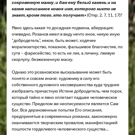
сокровенную манну, и дам ему белый камень и на
камне написанное новое имя, которого никто не
знает, кроме того, кто получает»
(Откр. 2, 7, 11, 17)?
Явно здесь какая-то досадная подмена, аберрация:
очевидно, Розанов имел в виду нечто иное, некую иную
“добродетель”, некое, быть может, ходячее
морализаторство, показное, фальшивое благочестие, по
сути – фарисейство, то есть не лик, а личину, лживую
скорлупу, безжизненную маску.
Однако это розановское высказывание может быть
понято и совсем иначе: художнику в силу его
собственного духовного несовершенства куда труднее
изобразить причастную Истине добродетель, чем порок,
который тайно и явно оплетает падшее человеческое
существо. Пределом же неописуемости является Сам
Бог. Все дерзновенные попытки Его описания,
предпринятые в современных романах, закономерно
оканчиваются творческим провалом, манифестацией
пошлости горделивого человеческого существа…