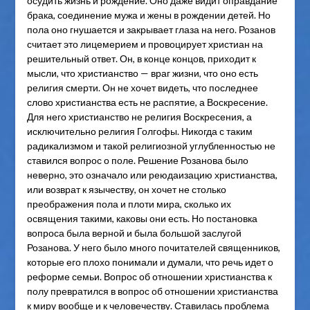
осудить жизнь и рождение. Оно даже видит оправдание
брака, соединение мужа и жены в рождении детей. Но
пола оно гнушается и закрывает глаза на него. Розанов
считает это лицемерием и провоцирует христиан на
решительный ответ. Он, в конце концов, приходит к
мысли, что христианство — враг жизни, что оно есть
религия смерти. Он не хочет видеть, что последнее
слово христианства есть не распятие, а Воскресение.
Для него христианство не религия Воскресения, а
исключительно религия Голгофы. Никогда с таким
радикализмом и такой религиозной углубленностью не
ставился вопрос о поле. Решение Розанова было
неверно, это означало или реюдаизацию христианства,
или возврат к язычеству, он хочет не столько
преображения пола и плоти мира, сколько их
освящения такими, каковы они есть. Но постановка
вопроса была верной и была большой заслугой
Розанова. У него было много почитателей священников,
которые его плохо понимали и думали, что речь идет о
реформе семьи. Вопрос об отношении христианства к
полу превратился в вопрос об отношении христианства
к миру вообще и к человечеству. Ставилась проблема