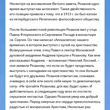
Несмотря на восхваление Ветхого завета, Розанов одно
время выступал как антисемит. Такая двойственность
его позиции привела к тому, что в 1913 г. он был изгнан
из петербургского Религиозно-философского общества.
После большевистской революции Розанов жил у отца
Павла Флоренского в Сергиевом Посаде в монастыре
св. Сергия. Он там написал «Апокалипсис нашего
времени», в котором выступил с хулой на христианство.
Возмущенные этим, отец Павел и лектор Московской
духовной академии Андреев пришли к Розанову. Как мне
рассказывал Андреев, – вспоминает Николай Лосский, –
они заявили Розанову, что если он будет продолжать
выступать с нападками на христианство, то они больше
не будут его друзьями. Розанов ответил им, сознавая,
очевидно, в себе или около себя какую-то демоническую
силу: «Не трогайте Розанова: для вас будет хуже». И
действительно, в следующем году всех их постигло
серьезное несчастье. Однако Розанов умер как добрый
христианин. Перед смертью его сердце преисполнилось
радостью от воскресения Христова. Несколько раз