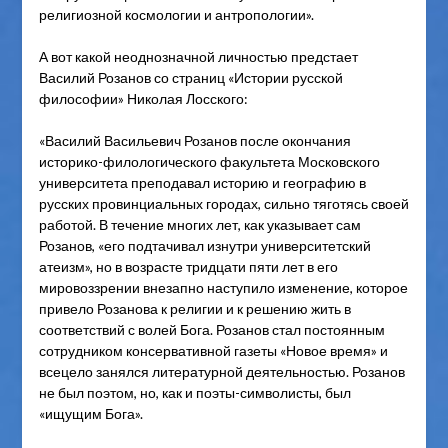
религиозной космологии и антропологии».
А вот какой неоднозначной личностью предстает
Василий Розанов со страниц «Истории русской
философии» Николая Лосского:
«Василий Васильевич Розанов после окончания
историко-филологического факультета Московского
университета преподавал историю и географию в
русских провинциальных городах, сильно тяготясь своей
работой. В течение многих лет, как указывает сам
Розанов, «его подтачивал изнутри университетский
атеизм», но в возрасте тридцати пяти лет в его
мировоззрении внезапно наступило изменение, которое
привело Розанова к религии и к решению жить в
соответствий с волей Бога. Розанов стал постоянным
сотрудником консервативной газеты «Новое время» и
всецело занялся литературной деятельностью. Розанов
не был поэтом, но, как и поэты-символисты, был
«ищущим Бога».