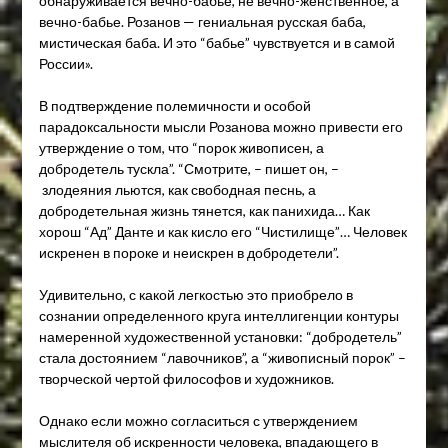
обнаруживается вечно-бабье, не вечно-женственное, а
вечно-бабье. Розанов — гениальная русская баба,
мистическая баба. И это “бабье” чувствуется и в самой
России».
В подтверждение полемичности и особой
парадоксальности мысли Розанова можно привести его
утверждение о том, что “порок живописен, а
добродетель тускла”. “Смотрите, – пишет он, –
злодеяния льются, как свободная песнь, а
добродетельная жизнь тянется, как панихида… Как
хорош “Ад” Данте и как кисло его “Чистилище”… Человек
искренен в пороке и неискрен в добродетели”.
Удивительно, с какой легкостью это приобрело в
сознании определенного круга интеллигенции контуры
намеренной художественной установки: “добродетель”
стала достоянием “лавочников”, а “живописный порок” –
творческой чертой философов и художников.
Однако если можно согласиться с утверждением
мыслителя об искренности человека, впадающего в