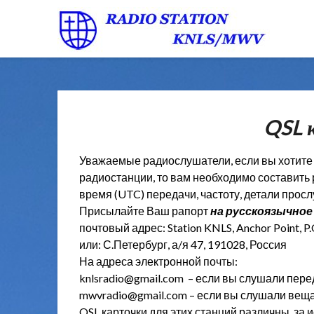
QSL 
Уважаемые радиослушатели, если вы хотите
радиостанции, то вам необходимо составить р
время (UTC) передачи, частоту, детали про
Присылайте Ваш рапорт
на русскоязычное
почтовый адрес: Station KNLS, Anchor Point, P
или: С.Петербург, а/я 47, 191028, Россия
На адреса электронной почты:
knlsradio@gmail.com – если вы слушали пере
mwvradio@gmail.com – если вы слушали вещ
QSL карточки для этих станций различны, за