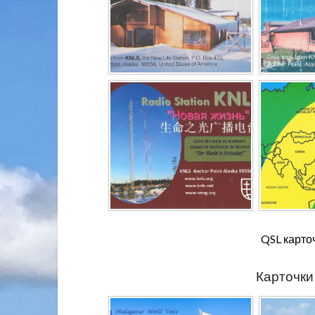
QSL карто
Карточк