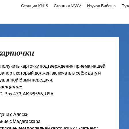
Станция KNLS
Станция MWV
Изучая Библию
Пут
карточки
 получить карточку подтверждения приема нашей
апорт, который должен включать в себя: дату и
слушанной Вами передачи.
 вещание
:
.O. Box 473, AK 99556, USA
дачи с Аляски
ание с Мадагаскара
 исключением последней карточки к 40-летнему