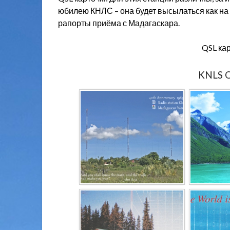
юбилею КНЛС – она будет высылаться как на 
рапорты приёма с Мадагаскара.
QSL кар
KNLS Q