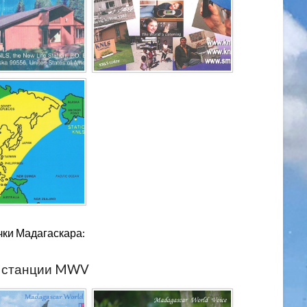
чки Мадагаскара:
и станции MWV