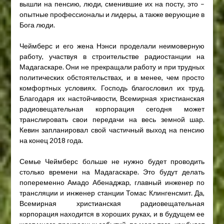
вышли на пенсию, люди, сменившие их на посту, это –
опытные профессионалы и лидеры, а также верующие в
Бога люди.
Чеймберс и его жена Нэнси проделали неимоверную
работу, участвуя в строительстве радиостанции на
Мадагаскаре. Они не прекращали работу и при трудных
политических обстоятельствах, и в менее, чем просто
комфортных условиях. Господь благословил их труд.
Благодаря их настойчивости, Всемирная христианская
радиовещательная корпорация сегодня может
транслировать свои передачи на весь земной шар.
Кевин запланировал свой частичный выход на пенсию
на конец 2018 года.
Семье Чеймберс больше не нужно будет проводить
столько времени на Мадагаскаре. Это будут делать
попеременно Амадо Абенаджар, главный инженер по
трансляции и инженер станции Томас Клингенсмит. Да,
Всемирная христианская радиовещательная
корпорация находится в хороших руках, и в будущем ее