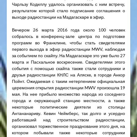
Чарльзу Кодиллу удалось организовать с ним встречу,
результатом которой стало подписание соглашения о
выходе радиостанции на Мадагаскаре в эфир.
Вечером 26 марта 2016 года около 100 человек
собралось в конференц-зале центра по подготовке
программ во Франклине, чтобы стать свидетелями
первого выхода в эфир радиостанции MWV, наблюдая
за событием по скайпу. На Мадагаскаре это уже было 27
марта и Пасхальное воскресение. Свидетелями этого
события с помощью скайпа также стали сотрудники и
друзья радиостанции КНЛС на Аляске, в городе Анкор
Пойнт. Ожидаемая с таким нетерпением официальная
церемония открытия радиостанции MWV произошла 19
мая. На нее прибыло множество народа из соседнего
города и окружающей станцию местности, а также
некоторые политические деятели из столицы
Антананариву. Кевин Чеймберс, так долго и усердно
работавший над строительством радиостанции,
организовал торжественное празднование этого дня, на
котором побывали также некоторые сотрудники