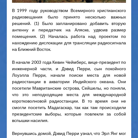
В 1999 году руководством Всемирного христианского
радиовещания было принято несколько важных
решений. (1) Было запланировано добавить вторую
антенну и передатчик на Аляске, удвоив размер
помещения. (2) Началась работа над проектом по
нахождению дислокации для трансляции радиосигнала
на Ближний Восток.
В начале 2003 года Кевин Чеймберс, вице-президент по
инженерной части, и Дэвид Перри, сын покойного
Лоуэлла Перри, начали поиски места для новой
радиостанции в акватории Индийского океана. Они
посетили Мавританские острова, Сейшелы, но поняли,
что это неподходящие места для международной
коротковолновой радиостанции. В то время они не
смогли посетить Мадагаскар, так как там происходили
президентские выборы, которые повлекли за собой
вспышки насилия.
Вернувшись домой, Дэвид Перри узнал, что Эрл Янг мог