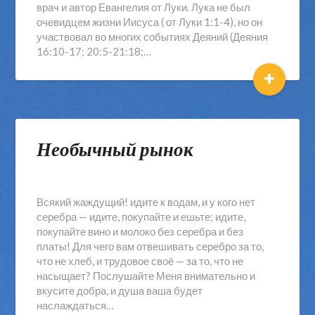
врач и автор Евангелия от Луки. Лука не был
очевидцем жизни Иисуса ( от Луки 1:1-4), но он
участвовал во многих событиях Деяний (Деяния
16:10-17; 20:5-21:18;…
+
Необычный рынок
Всякий жаждущий! идите к водам, и у кого нет
серебра — идите, покупайте и ешьте; идите,
покупайте вино и молоко без серебра и без
платы! Для чего вам отвешивать серебро за то,
что не хлеб, и трудовое своё — за то, что не
насыщает? Послушайте Меня внимательно и
вкусите добра, и душа ваша будет
наслаждаться…