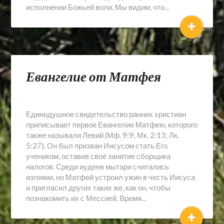
исполнении Божьей воли. Мы видим, что…
+
Евангелие от Матфея
Единодушное свидетельство ранних христиан
приписывает первое Евангелие Матфею, которого
также называли Левий (Мф. 9:9; Мк. 2:13; Лк.
5:27). Он был призван Иисусом стать Его
учеником, оставив своё занятие сборщика
налогов. Среди иудеев мытари считались
изгоями, но Матфей устроил ужин в честь Иисуса
и пригласил других таких же, как он, чтобы
познакомить их с Мессией. Время…
+