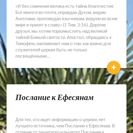
«И без сомнения велика есть тайна благочестия:
Бог явился во плоти, оправдан Духом, видим
Ангелами, проповедан язычникам, веруем во всем
мире и принят в славу» (1 Тим. 3:16). Дорогие
друзья, мы хотим поразмыслить над великой
тайной Божьей святости. Апостол, обращаясь к
Тимофею, напоминает нам о том, как важно для
служителей церкви быть не только
посвящёнными…
+
Послание к Ефесянам
Для тех, кто ищет информацию о церкви, нет
лучшего источника, чем Послание к Ефесянам. В
отличие от защитного и пылкого Послания к