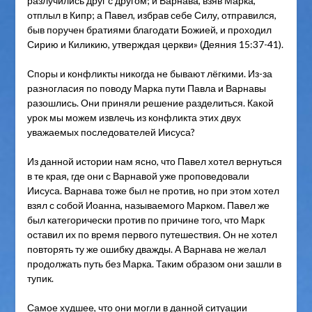
разлучились друг с другом; и Варнава, взяв Марка,
отплыл в Кипр; а Павел, избрав себе Силу, отправился,
быв поручен братиями благодати Божией, и проходил
Сирию и Киликию, утверждая церкви» (Деяния 15:37-41).
Споры и конфликты никогда не бывают лёгкими. Из-за
разногласия по поводу Марка пути Павла и Варнавы
разошлись. Они приняли решение разделиться. Какой
урок мы можем извлечь из конфликта этих двух
уважаемых последователей Иисуса?
Из данной истории нам ясно, что Павел хотел вернуться
в те края, где они с Варнавой уже проповедовали
Иисуса. Варнава тоже был не против, но при этом хотел
взял с собой Иоанна, называемого Марком. Павел же
был категорически против по причине того, что Марк
оставил их по время первого путешествия. Он не хотел
повторять ту же ошибку дважды. А Варнава не желал
продолжать путь без Марка. Таким образом они зашли в
тупик.
Самое худшее, что они могли в данной ситуации