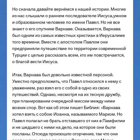
Но сначала давайте вернёмся к нашей истории. Многие
из нас слышали о раннем последователе Иисуса,умном
и образованном человеке по имени Павел. Но не все
знают о его спутнике Варнаве. Оказывается, Варнава
был одним из самых известных христиан в Иерусалиме
того времени. Вместе с апостолом Павлом они
предприняли путешествие по территории современной
Турции с целью рассказать всем, кто им повстречается,
о благой вести Иисуса.
Итак, Варнава был довольно известной персоной.
Уместно предположить, что Павел относился к нему с
уважением, раз взял его с собой в одно из своих
путешествий. Однако, несмотря на их тесную дружбу,
при планировании очередной миссии между ними
возник спор. Вот как об этом пишет Библия: «Варнава
хотел взять с собою Иоанна, называемого Марком. Но
Павел полагал не брать отставшего от них в Памфилии
и не шедшего с ними на дело, на которое они были
посланы. Отсюда произошло огорчение, так что они