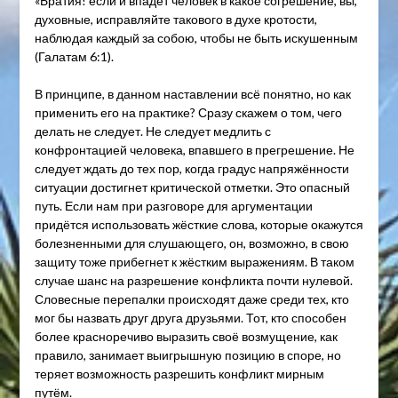
«Братия! если и впадет человек в какое согрешение, вы,
духовные, исправляйте такового в духе кротости,
наблюдая каждый за собою, чтобы не быть искушенным
(Галатам 6:1).
В принципе, в данном наставлении всё понятно, но как
применить его на практике? Сразу скажем о том, чего
делать не следует. Не следует медлить с
конфронтацией человека, впавшего в прегрешение. Не
следует ждать до тех пор, когда градус напряжённости
ситуации достигнет критической отметки. Это опасный
путь. Если нам при разговоре для аргументации
придётся использовать жёсткие слова, которые окажутся
болезненными для слушающего, он, возможно, в свою
защиту тоже прибегнет к жёстким выражениям. В таком
случае шанс на разрешение конфликта почти нулевой.
Словесные перепалки происходят даже среди тех, кто
мог бы назвать друг друга друзьями. Тот, кто способен
более красноречиво выразить своё возмущение, как
правило, занимает выигрышную позицию в споре, но
теряет возможность разрешить конфликт мирным
путём.