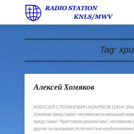
Tag:
хр
Алексей Хомяков
АЛЕКСЕЙ СТЕПАНОВИЧ ХОМЯКОВ (1804-1860) В
Хомяков представал человеком по меньшей мере
представал “бреттером диалектики”, человеком 
других он оказывался личностью необыкновенно