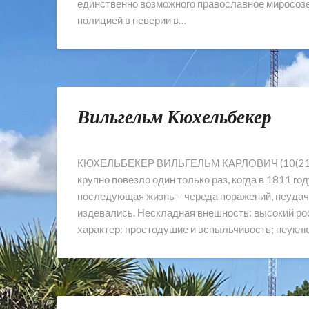
единственно возможного православное миросоз
полицией в неверии в…
Вильгельм Кюхельбекер
КЮХЕЛЬБЕКЕР ВИЛЬГЕЛЬМ КАРЛОВИЧ (10(21).0
крупно повезло один только раз, когда в 1811 г
последующая жизнь – череда поражений, неудач
издевались. Нескладная внешность: высокий рос
характер: простодушие и вспыльчивость; неукл