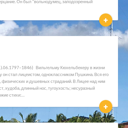
ерцание. Он был “вольнодумец, заподозренный
+
6.1797–1846) Вильгельму Кюхельбекеру в жизни
оду он стал лицеистом, одноклассником Пушкина. Вся его
, физических и душевных страданий. В Лицее над ним
т, худоба, длинный нос, тугоухость; несуразный
южие стихи:…
+