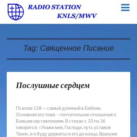
Tag:
Священное Писание
Послушные сердцем
Псалом 118 — самый длинный в Библии.
Основная его тема – почтительное отношение к
Божьим наставлениям. В стихах с 33 по 36
говорится: «Укажи мне, Господи, путь уставов
Твоих, и я буду держаться его до конца. Вразуми