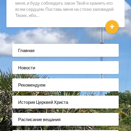
меня, и буду соблюдать закон Твой и хранить его
всем сердцем. Поставь меня на стезю заповедей
Твоих, ибо…
+
Главная
Новости
Рекомендуем
История Церквей Христа
Расписание вещания