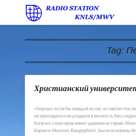
Tag:
П
Христианский университе
«Хорошо, если бы каждый из нас оставлял после 
не проходила и не уходила в вечность бесследн
богатых спонсоров имеет давнюю историю. Мног
Карнеги-Меллон, Вандербилт, были основаны б