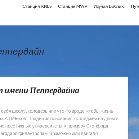
Станция KNLS
Станция MWV
Изучая Библию
Пут
еппердайн
т имени Пеппердайна
себя школу, колодезь или что-то вроде, чтобы жизнь
о». А.П.Чехов Традиция основания колледжей на деньги
ие престижные университеты, к примеру Стэнфорд,
лагодаря филантропам. Возможно ими двигало