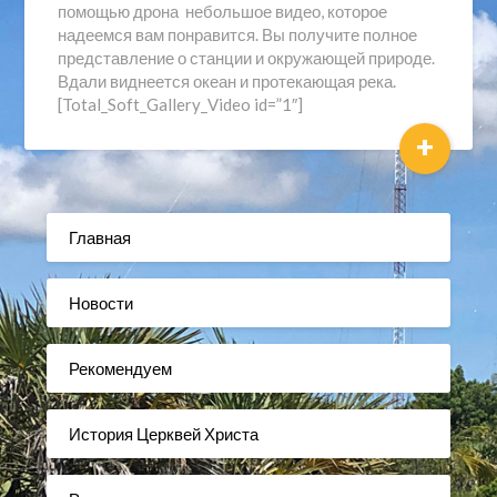
помощью дрона небольшое видео, которое
надеемся вам понравится. Вы получите полное
представление о станции и окружающей природе.
Вдали виднеется океан и протекающая река.
[Total_Soft_Gallery_Video id=”1″]
+
Главная
Новости
Рекомендуем
История Церквей Христа