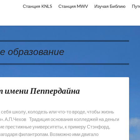
Станция KNLS
Станция MWV
Изучая Библию
Пут
е образование
т имени Пеппердайна
себя школу, колодезь или что-то вроде, чтобы жизнь
о». А.П.Чехов Традиция основания колледжей на деньги
ие престижные университеты, к примеру Стэнфорд,
лагодаря филантропам. Возможно ими двигало