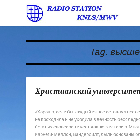
Tag:
высше
Христианский университе
«Хорошо, если бы каждый из нас оставлял после 
не проходила и не уходила в вечность бесследн
богатых спонсоров имеет давнюю историю. Мног
Карнеги-Меллон, Вандербилт, были основаны б