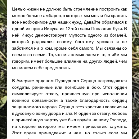
Целью жизни не должно быть стремление построить как
можно больше амбаров, в которых мы могли бы хранить
всё необходимое для наших нужд. Давайте обратимся к
одной из притч Иисуса из 12-ой главы Послания Луки. В
ней Иисус демонстрирует глупость одного из богачей,
который радовался своему богатому урожаю и не
заботился ни о ком, кроме себя самого. Мы связаны со
всем и со всеми. То, что мы помышляем и то, о чём мы
говорим, имеет большее влияние на других людей, чем
мы можем себе представить.
В Америке орденом Пурпурного Сердца награждаются
солдаты, раненные или погибшие в бою. Этот орден
символизирует отвагу, проявленную при исполнении
военной обязанности а также благодарность сердец
защищаемого народа. Сердца всех христиан вовлечены
в духовную войну добра и зла. И орден за отвагу, любовь
и принесённую жертву уже был вручён нашему Господу,
на стороне которого мы имеем привилегию служить.
Этот орден принадлежит и нам, но только если мы