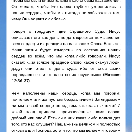
чтобы мы были внимательны к Его словам наставления.
Он желает, чтобы Его слова глубоко укоренились в
наших сердцах, чтобы мы никогда не забывали о том,
чему Он нас учит с любовью.
Говоря о грядущем дне Страшного Суда, Иисус
описывает его как день, когда откроются помышления
всех сердец и их реакция на слышание Слова Божьего.
Наши жизни будут измерены по состоянию наших
сердец во всём, что мы когда-либо говорили. Иисус
сказал: «…за всякое праздное слово, какое скажут люди,
дадут они ответ в день суда: ибо от слов своих
оправдаешься, и от слов своих осудишься» (
Матфея
12:36-37
).
Чем наполнены наши сердца, когда мы говорим:
почтением или же пустым безразличием? Заглядываем
ли мы в своё сердце перед тем, как сказать что-то? И
какой плод приносят произнесённые нами слова:
добрый или злой? Есть ли в них какая-либо польза для
того, кто нас слушает? Наша жизнь целиком и полностью
открыта для Господа Бога и то, что мы делаем и говорим