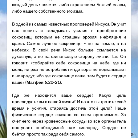
каждый день является либо отражением Божьей славы,
либо нашего собственного эгоизма.
В одной из самых известных проповедей Иисуса Он учит
нас ценить и вкладывать усилия в преобретение
сокровищ, которым не страшны эрозия, инфляция и
кража. Самое лучшее сокровище – не на земле, а на
небесах. В свой речи Иисус больше ссылается на
духовную, а не на финансовую сторону жизни. Так, Он
говорит: «собирайте себе сокровища на небе, где ни
моль, ни ржа не истребляют и где воры не подкапывают
и не крадут, ибо где сокровище ваше, там будет и сердце
ваше» (
Матфея 6:20-21
).
Где же находится ваше сердце? Какую цель
преследуете вы в вашей жизни? И на что вы тратите своё
время и усилия, стараясь достичь этой цели? Наше
физическое сердце связано со всем организмом. За
счёт него через кровеносные сосуды во все органы тела
поступает необходимый нам кислород. Сердце не
бьётся просто так ради себя самого.