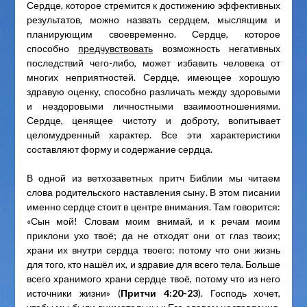
Сердце, которое стремится к достижению эффективных
результатов, можно назвать сердцем, мыслящим и
планирующим своевременно. Сердце, которое
способно
предчувствовать
возможность негативных
последствий чего-либо, может избавить человека от
многих неприятностей. Сердце, имеющее хорошую
здравую оценку, способно различать между здоровыми
и нездоровыми личностными взаимоотношениями.
Сердце, ценящее чистоту и доброту, вопитывает
целомудренный характер. Все эти характеристики
составляют форму и содержание сердца.
В одной из ветхозаветных притч Библии мы читаем
слова родительского наставления сыну. В этом писании
именно сердце стоит в центре внимания. Там говорится:
«Сын мой! Словам моим внимай, и к речам моим
приклони ухо твоё; да не отходят они от глаз твоих;
храни их внутри сердца твоего: потому что они жизнь
для того, кто нашёл их, и здравие для всего тела. Больше
всего хранимого храни сердце твоё, потому что из него
источники жизни» (
Притчи 4:20-23
). Господь хочет,