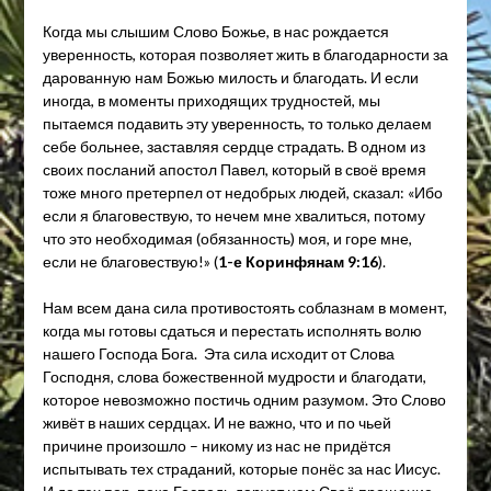
Когда мы слышим Слово Божье, в нас рождается
уверенность, которая позволяет жить в благодарности за
дарованную нам Божью милость и благодать. И если
иногда, в моменты приходящих трудностей, мы
пытаемся подавить эту уверенность, то только делаем
себе больнее, заставляя сердце страдать. В одном из
своих посланий апостол Павел, который в своё время
тоже много претерпел от недобрых людей, сказал: «Ибо
если я благовествую, то нечем мне хвалиться, потому
что это необходимая (обязанность) моя, и горе мне,
если не благовествую!» (
1-е Коринфянам 9:16
).
Нам всем дана сила противостоять соблазнам в момент,
когда мы готовы сдаться и перестать исполнять волю
нашего Господа Бога. Эта сила исходит от Слова
Господня, слова божественной мудрости и благодати,
которое невозможно постичь одним разумом. Это Слово
живёт в наших сердцах. И не важно, что и по чьей
причине произошло – никому из нас не придётся
испытывать тех страданий, которые понёс за нас Иисус.