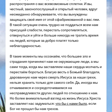
распространяя о вас всевозможные сплетни. И вы,
честный, законопослушный и открытый человек, вдруг
неожиданно обнаруживаете, что вы вынуждены
защищать своё имя от этой сфабрикованной о вас лжи.
В такой ситуации очень трудно не поддаться всем нам
присущей слабости, перестать сопротивляться,
отвернуться и уйти и больше никогда не тратить время
на людей, которые за добро платят только
неблагодарностью.
В такие моменты мы осознаём, что большее зло и
страдания причиняют нам не окружающие люди, а мы
сами тогда, когда мы заставляем наши сердца молчать и
перестаём бороться. Благую весть о Божьей благодати,
дарованную нам через смерть Иисуса за наши грехи,
нельзя хранить только для самого себя. Да, иногда мы
отчаиваемся и сосредоточиваемся на
несправедливости других людей по отношению к нам.
Но более внимательный взгляд на жизнь Иисуса Христа
заставляет нас задуматься:
что бы с нами было
, если
Бог не прощал бы нам грехов.