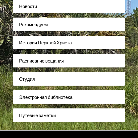
Новости
Рекомендуем
История Церквей Христа
Расписание вещания
Студия
Электронная библиотека
Путевые заметки