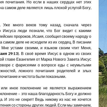
ия почитания. Но если в наших сердцах нет этих
 на самом деле является лишь плохой услугой Богу,
. Уже много веков тому назад, сначала через
о Иисуса люди познали, что Бог видит с какими
ейских пророков, Исаия, сообщил своему народу о
 на самом деле не исходили из их сердец. В писании
о Мне устами своими, и языком своим чтит Меня,
аия 29:13
). В своё время Иисус в одном из своих
-ой главе Евангелия от Марка Нового Завета Иисус
зговоре с фарисеями о вопросе еды с неумытыми
жностей, ложного почитания родителей и злых
 почитание и чистота были показными.
то или иное поклонение не является выражением
оклонение – это наша благодарность Богу и должно
. И это не секрет! Ведь никому из нас не хочется
тения со стороны других людей. Если мы замечаем,