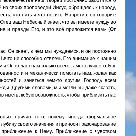
 из своих проповедей Иисус, обращаясь к народу,
есть, что пить и что носить. Напротив, он говорит:
Отец ваш Небесный знает, что вы имеете нужду во
я и правды Его, и это всё приложится вам» (
От
ас. Он знает, в чём мы нуждаемся, и он постоянно
Ничто не способно отвлечь Его внимание к нашим
 и Он желает нам только всего самого лучшего. Бог
ованности и механически помогать нам, желая как
ностей и заняться чем-то другим. Господь всем
жды. Другими словами, мы могли бы даже сказать,
тлив иметь любую возможность, чтобы приблизить нас
авных причин того, почему иногда формальное
глубину своего значения
и
приносит разочарование
е приближение к Нему. Приближение с чувством