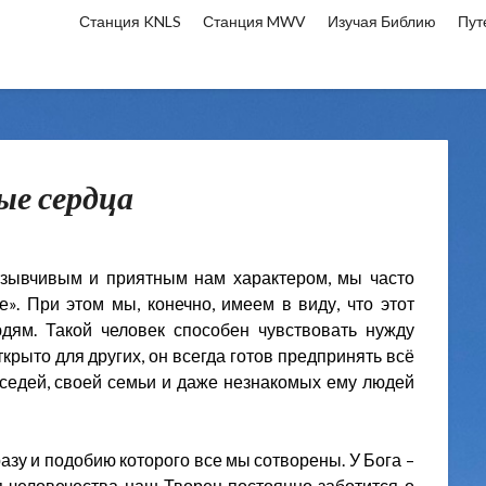
Станция KNLS
Станция MWV
Изучая Библию
Пут
ые сердца
тзывчивым и приятным нам характером, мы часто
». При этом мы, конечно, имеем в виду, что этот
дям. Такой человек способен чувствовать нужду
открыто для других, он всегда готов предпринять всё
оседей, своей семьи и даже незнакомых ему людей
разу и подобию которого все мы сотворены. У Бога –
 человечества наш Творец постоянно заботится о