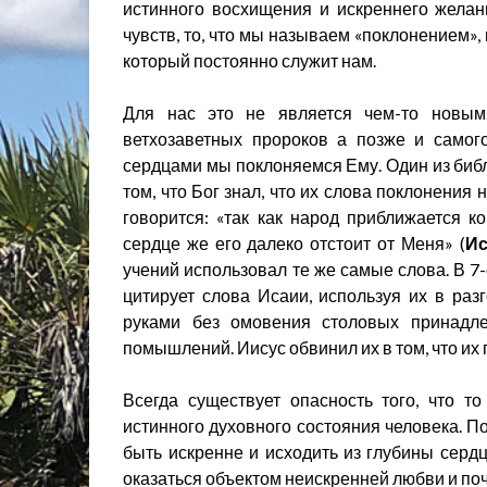
истинного восхищения и искреннего желан
чувств, то, что мы называем «поклонением»,
который постоянно служит нам.
Для нас это не является чем-то новым
ветхозаветных пророков а позже и самог
сердцами мы поклоняемся Ему. Один из библ
том, что Бог знал, что их слова поклонения
говорится: «так как народ приближается к
сердце же его далеко отстоит от Меня» (
Ис
учений использовал те же самые слова. В 7
цитирует слова Исаии, используя их в ра
руками без омовения столовых принадле
помышлений. Иисус обвинил их в том, что их
Всегда существует опасность того, что 
истинного духовного состояния человека. П
быть искренне и исходить из глубины сердца
оказаться объектом неискренней любви и поч