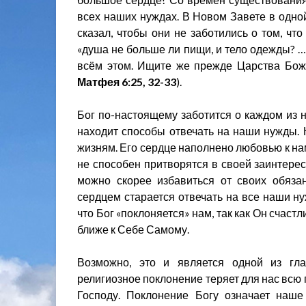
всех наших нуждах. В Новом Завете в одной
сказал, чтобы они не заботились о том, что 
«душа не больше ли пищи, и тело одежды? …
всём этом. Ищите же прежде Царства Божи
Матфея 6:25, 32-33
).
Бог по-настоящему заботится о каждом из н
находит способы отвечать на наши нужды. 
жизням. Его сердце наполнено любовью к нам
не способен притворятся в своей заинтерес
можно скорее избавиться от своих обязан
сердцем старается отвечать на все наши ну
что Бог «поклоняется» нам, так как Он счас
ближе к Себе Самому.
Возможно, это и является одной из гл
религиозное поклонение теряет для нас всю 
Господу. Поклонение Богу означает наш