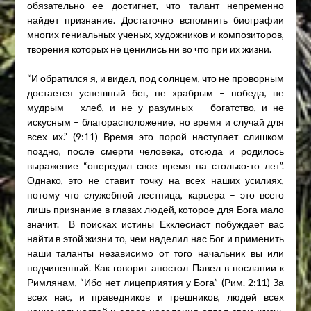
обязательно ее достигнет, что талант непременно
найдет признание. Достаточно вспомнить биографии
многих гениальных ученых, художников и композиторов,
творения которых не ценились ни во что при их жизни.
“И обратился я, и видел, под солнцем, что не проворным
достается успешный бег, не храбрым – победа, не
мудрым – хлеб, и не у разумных – богатство, и не
искусным – благорасположение, но время и случай для
всех их.” (9:11) Время это порой наступает слишком
поздно, после смерти человека, отсюда и родилось
выражение “опередил свое время на столько-то лет”.
Однако, это не ставит точку на всех наших усилиях,
потому что служебной лестница, карьера – это всего
лишь признание в глазах людей, которое для Бога мало
значит. В поисках истины Екклесиаст побуждает вас
найти в этой жизни то, чем наделил нас Бог и применить
наши таланты независимо от того начальник вы или
подчиненный. Как говорит апостол Павел в послании к
Римлянам, “Ибо нет лицеприятия у Бога” (Рим. 2:11) За
всех нас, и праведников и грешников, людей всех