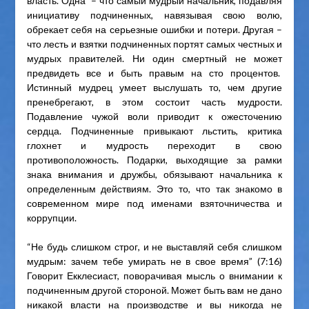
власть. Одна – что самый мудрый начальник, подавляя
инициативу подчиненных, навязывая свою волю,
обрекает себя на серьезные ошибки и потери. Другая –
что лесть и взятки подчиненных портят самых честных и
мудрых правителей. Ни один смертный не может
предвидеть все и быть правым на сто процентов.
Истинный мудрец умеет выслушать то, чем другие
пренебрегают, в этом состоит часть мудрости.
Подавление чужой воли приводит к ожесточению
сердца. Подчиненные привыкают льстить, критика
глохнет и мудрость переходит в свою
противоположность. Подарки, выходящие за рамки
знака внимания и дружбы, обязывают начальника к
определенным действиям. Это то, что так знакомо в
современном мире под именами взяточничества и
коррупции.
“Не будь слишком строг, и не выставляй себя слишком
мудрым: зачем тебе умирать не в свое время” (7:16)
Говорит Екклесиаст, поворачивая мысль о внимании к
подчиненным другой стороной. Может быть вам не дано
никакой власти на производстве и вы никогда не