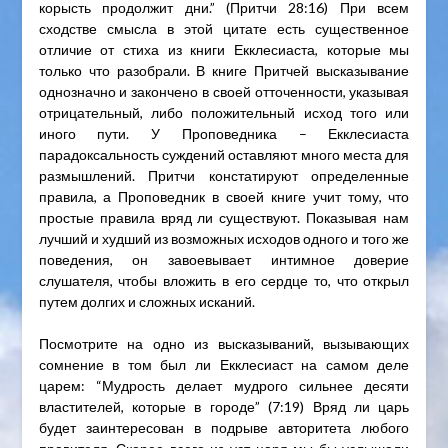
корысть продолжит дни.” (Притчи 28:16) При всем
сходстве смысла в этой цитате есть существенное
отличие от стиха из книги Екклесиаста, которые мы
только что разобрали. В книге Притчей высказывание
однозначно и закончено в своей отточенности, указывая
отрицательный, либо положительный исход того или
иного пути. У Проповедника – Екклесиаста
парадоксальность суждений оставляют много места для
размышлений. Притчи констатируют определенные
правила, а Проповедник в своей книге учит тому, что
простые правила вряд ли существуют. Показывая нам
лучший и худший из возможных исходов одного и того же
поведения, он завоевывает интимное доверие
слушателя, чтобы вложить в его сердце то, что открыл
путем долгих и сложных исканий.
Посмотрите на одно из высказываний, вызывающих
сомнение в том был ли Екклесиаст на самом деле
царем: “Мудрость делает мудрого сильнее десяти
властителей, которые в городе” (7:19) Вряд ли царь
будет заинтересован в подрыве авторитета любого