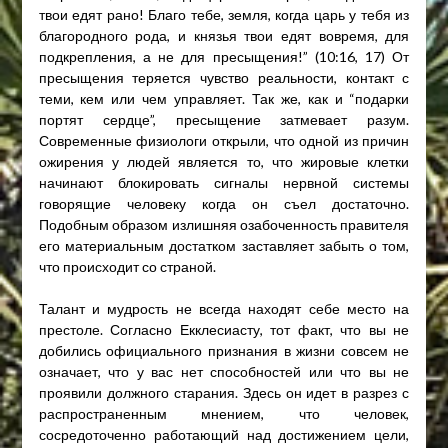
твои едят рано! Благо тебе, земля, когда царь у тебя из
благородного рода, и князья твои едят вовремя, для
подкрепления, а не для пресыщения!” (10:16, 17) От
пресыщения теряется чувство реальности, контакт с
теми, кем или чем управляет. Так же, как и “подарки
портят сердце”, пресыщение затмевает разум.
Современные физиологи открыли, что одной из причин
ожирения у людей является то, что жировые клетки
начинают блокировать сигналы нервной системы
говорящие человеку когда он съел достаточно.
Подобным образом излишняя озабоченность правителя
его материальным достатком заставляет забыть о том,
что происходит со страной.
Талант и мудрость не всегда находят себе место на
престоле. Согласно Екклесиасту, тот факт, что вы не
добились официального признания в жизни совсем не
означает, что у вас нет способностей или что вы не
проявили должного старания. Здесь он идет в разрез с
распространенным мнением, что человек,
сосредоточенно работающий над достижением цели,