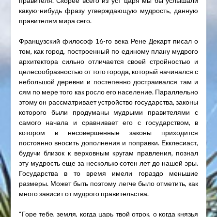
правителя. Скорее всего из уст царя мы бы услышали
какую-нибудь фразу утверждающую мудрость, данную
правителям мира сего.
Французский философ 16-го века Рене Декарт писал о
том, как город, построенный по единому плану мудрого
архитектора сильно отличается своей стройностью и
целесообразностью от того города, который начинался с
небольшой деревни и постепенно достраивался там и
сям по мере того как росло его население. Параллельно
этому он рассматривает устройство государства, законы
которого были продуманы мудрыми правителями с
самого начала и сравнивает его с государством, в
котором в несовершенные законы приходится
постоянно вносить дополнения и поправки. Екклесиаст,
будучи близок к верховным кругам правления, познал
эту мудрость еще за несколько сотен лет до нашей эры.
Государства в то время имели гораздо меньшие
размеры. Может быть поэтому легче было отметить, как
много зависит от мудрого правительства.
“Горе тебе, земля, когда царь твой отрок, о когда князья