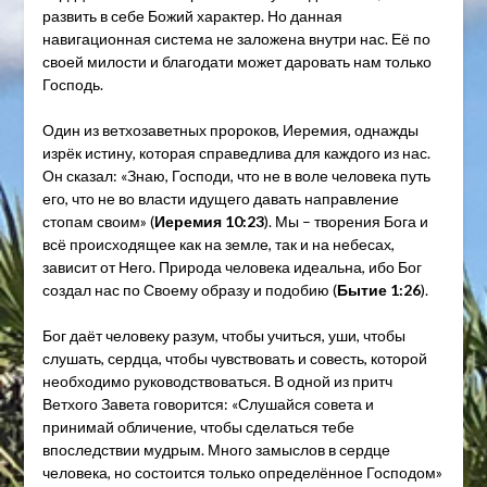
развить в себе Божий характер. Но данная
навигационная система не заложена внутри нас. Её по
своей милости и благодати может даровать нам только
Господь.
Один из ветхозаветных пророков, Иеремия, однажды
изрёк истину, которая справедлива для каждого из нас.
Он сказал: «Знаю, Господи, что не в воле человека путь
его, что не во власти идущего давать направление
стопам своим» (
Иеремия 10:23
). Мы – творения Бога и
всё происходящее как на земле, так и на небесах,
зависит от Него. Природа человека идеальна, ибо Бог
создал нас по Своему образу и подобию (
Бытие 1:26
).
Бог даёт человеку разум, чтобы учиться, уши, чтобы
слушать, сердца, чтобы чувствовать и совесть, которой
необходимо руководствоваться. В одной из притч
Ветхого Завета говорится: «Слушайся совета и
принимай обличение, чтобы сделаться тебе
впоследствии мудрым. Много замыслов в сердце
человека, но состоится только определённое Господом»