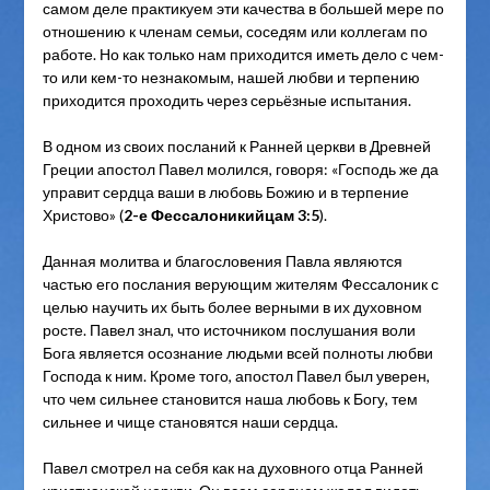
самом деле практикуем эти качества в большей мере по
отношению к членам семьи, соседям или коллегам по
работе. Но как только нам приходится иметь дело с чем-
то или кем-то незнакомым, нашей любви и терпению
приходится проходить через серьёзные испытания.
В одном из своих посланий к Ранней церкви в Древней
Греции апостол Павел молился, говоря: «Господь же да
управит сердца ваши в любовь Божию и в терпение
Христово» (
2-е Фессалоникийцам 3:5
).
Данная молитва и благословения Павла являются
частью его послания верующим жителям Фессалоник с
целью научить их быть более верными в их духовном
росте. Павел знал, что источником послушания воли
Бога является осознание людьми всей полноты любви
Господа к ним. Кроме того, апостол Павел был уверен,
что чем сильнее становится наша любовь к Богу, тем
сильнее и чище становятся наши сердца.
Павел смотрел на себя как на духовного отца Ранней