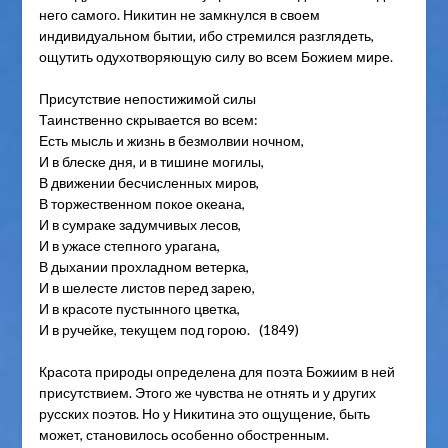
него самого. Никитин не замкнулся в своем
индивидуальном бытии, ибо стремился разглядеть,
ощутить одухотворяющую силу во всем Божием мире.
Присутствие непостижимой силы
Таинственно скрывается во всем:
Есть мысль и жизнь в безмолвии ночном,
И в блеске дня, и в тишине могилы,
В движении бесчисленных миров,
В торжественном покое океана,
И в сумраке задумчивых лесов,
И в ужасе степного урагана,
В дыхании прохладном ветерка,
И в шелесте листов перед зарею,
И в красоте пустынного цветка,
И в ручейке, текущем под горою. (1849)
Красота природы определена для поэта Божиим в ней
присутствием. Этого же чувства не отнять и у других
русских поэтов. Но у Никитина это ощущение, быть
может, становилось особенно обостренным.