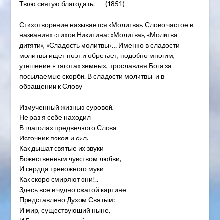
Твою святую благодать. (1851)
Стихотворение называется «Молитва». Слово частое в
названиях стихов Никитина: «Молитва», «Молитва
дитяти», «Сладость молитвы»… Именно в сладости
молитвы ищет поэт и обретает, подобно многим,
утешение в тяготах земных, прославляя Бога за
посылаемые скорби. В сладости молитвы и в
обращении к Слову
Измученный жизнью суровой,
Не раз я себе находил
В глаголах предвечного Слова
Источник покоя и сил.
Как дышат святые их звуки
Божественным чувством любви,
И сердца тревожного муки
Как скоро смиряют они!..
Здесь все в чудно сжатой картине
Представлено Духом Святым:
И мир, существующий ныне,