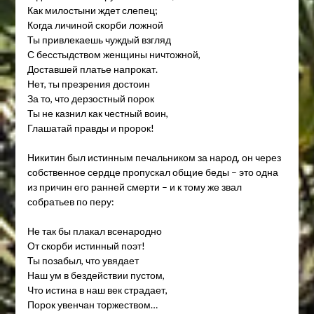
Как милостыни ждет слепец;
Когда личиной скорби ложной
Ты привлекаешь чуждый взгляд
С бесстыдством женщины ничтожной,
Доставшей платье напрокат.
Нет, ты презрения достоин
За то, что дерзостный порок
Ты не казнил как честный воин,
Глашатай правды и пророк!
Никитин был истинным печальником за народ, он через
собственное сердце пропускал общие беды – это одна
из причин его ранней смерти – и к тому же звал
собратьев по перу:
Не так бы плакал всенародно
От скорби истинный поэт!
Ты позабыл, что увядает
Наш ум в бездействии пустом,
Что истина в наш век страдает,
Порок увенчан торжеством…