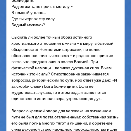
Божие дитя.
Рад он жить, не прочь в могилу –
В темный уголок…
Где ты черпал эту силу,
Бедный мужичок?
Сыскать ли более точный образ истинного
христианского отношения к жизни – в миру, в бытовой
обыденности? Немногими штрихами, но полно
обозначенная жизнь человека – и радостное приятие
всего, что предназначено волею Божией. При
физической немощи – великая духовная сила. В чем
источник этой силы? Стихотворение заканчивается
вопросом, риторическим по сути, ибо ответ уже дан:: «И
за скорби славит Бога божие дитя». Если не
мудрствовать лукаво, то в этом ведь и выявляется
единственно истинная вера, укрепляющая дух.
Вопрос о крепкой опоре для человека на жизненном
пути не был для поэта отвлеченным: собственная жизнь
его была полна многих тягот и лишений, и обретение
силы духовной стало насущною необходимостью и для