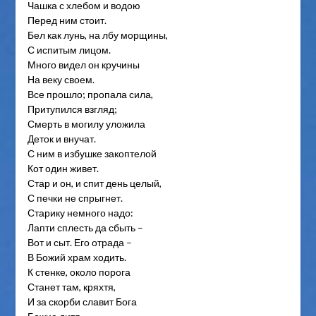
Чашка с хлебом и водою
Перед ним стоит.
Бел как лунь, на лбу морщины,
С испитым лицом.
Много видел он кручины
На веку своем.
Все прошло; пропала сила,
Притупился взгляд;
Смерть в могилу уложила
Деток и внучат.
С ним в избушке закоптелой
Кот один живет.
Стар и он, и спит день целый,
С печки не спрыгнет.
Старику немного надо:
Лапти сплесть да сбыть –
Вот и сыт. Его отрада –
В Божий храм ходить.
К стенке, около порога
Станет там, кряхтя,
И за скорби славит Бога