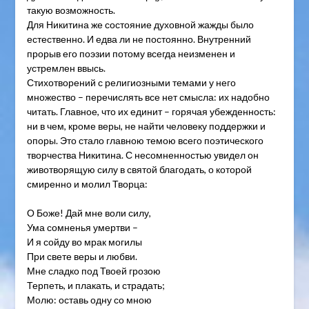
такую возможность.
Для Никитина же состояние духовной жажды было
естественно. И едва ли не постоянно. Внутренний
прорыв его поэзии потому всегда неизменен и
устремлен ввысь.
Стихотворений с религиозными темами у него
множество – перечислять все нет смысла: их надобно
читать. Главное, что их единит – горячая убежденность:
ни в чем, кроме веры, не найти человеку поддержки и
опоры. Это стало главною темою всего поэтического
творчества Никитина. С несомненностью увидел он
животворящую силу в святой благодать, о которой
смиренно и молил Творца:
О Боже! Дай мне воли силу,
Ума сомненья умертви –
И я сойду во мрак могилы
При свете веры и любви.
Мне сладко под Твоей грозою
Терпеть, и плакать, и страдать;
Молю: оставь одну со мною