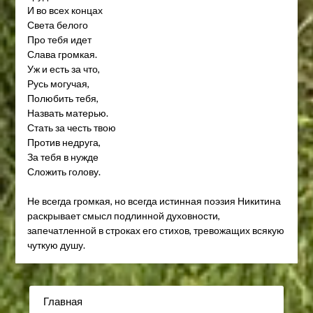
И во всех концах
Света белого
Про тебя идет
Слава громкая.
Уж и есть за что,
Русь могучая,
Полюбить тебя,
Назвать матерью.
Стать за честь твою
Против недруга,
За тебя в нужде
Сложить голову.
Не всегда громкая, но всегда истинная поэзия Никитина
раскрывает смысл подлинной духовности,
запечатленной в строках его стихов, тревожащих всякую
чуткую душу.
Главная