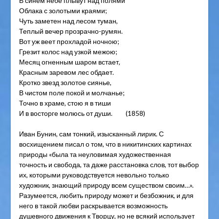
В синем небе плывут над полями
Облака с золотыми краями;
Чуть заметен над лесом туман,
Теплый вечер прозрачно-румян.
Вот уж веет прохладой ночною;
Грезит колос над узкой межою;
Месяц огненным шаром встает,
Красным заревом лес обдает.
Кротко звезд золотое сиянье,
В чистом поле покой и молчанье;
Точно в храме, стою я в тиши
И в восторге молюсь от души. (1858)
Иван Бунин, сам тонкий, изысканный лирик. С
восхищением писал о том, что в никитинских картинах
природы «была та неуловимая художественная
точность и свобода, та даже расстановка слов, тот выбор
их, которыми руководствуется невольно только
художник, знающий природу всем существом своим…».
Разумеется, любить природу может и безбожник, и для
него в такой любви раскрывается возможность
душевного движения к Творцу, но не всякий использует