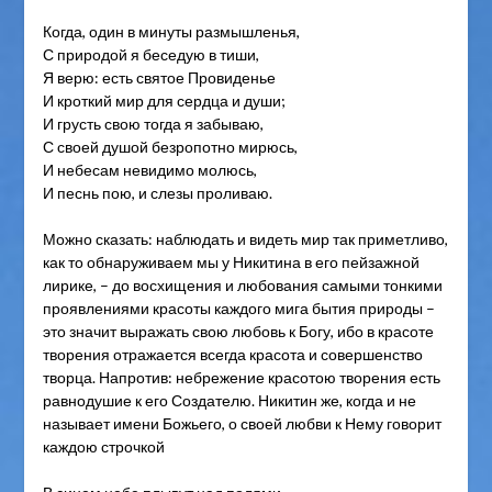
Когда, один в минуты размышленья,
С природой я беседую в тиши,
Я верю: есть святое Провиденье
И кроткий мир для сердца и души;
И грусть свою тогда я забываю,
С своей душой безропотно мирюсь,
И небесам невидимо молюсь,
И песнь пою, и слезы проливаю.
Можно сказать: наблюдать и видеть мир так приметливо,
как то обнаруживаем мы у Никитина в его пейзажной
лирике, – до восхищения и любования самыми тонкими
проявлениями красоты каждого мига бытия природы –
это значит выражать свою любовь к Богу, ибо в красоте
творения отражается всегда красота и совершенство
творца. Напротив: небрежение красотою творения есть
равнодушие к его Создателю. Никитин же, когда и не
называет имени Божьего, о своей любви к Нему говорит
каждою строчкой