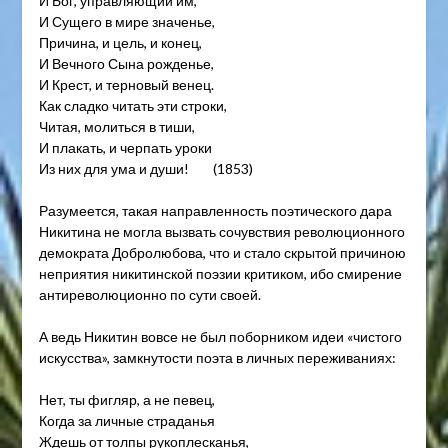
И Бог, управляющий им,
И Сущего в мире значенье,
Причина, и цель, и конец,
И Вечного Сына рожденье,
И Крест, и терновый венец.
Как сладко читать эти строки,
Читая, молиться в тиши,
И плакать, и черпать уроки
Из них для ума и души! (1853)
Разумеется, такая направленность поэтического дара
Никитина не могла вызвать сочувствия революционного
демократа Добролюбова, что и стало скрытой причиною
неприятия никитинской поэзии критиком, ибо смирение
антиреволюционно по сути своей.
А ведь Никитин вовсе не был поборником идеи «чистого
искусства», замкнутости поэта в личных переживаниях:
Нет, ты фигляр, а не певец,
Когда за личные страданья
Ждешь от толпы рукоплесканья,