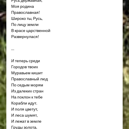
Русь державная,
Моя родина
Православная!
Широко ты, Русь,
По лицу земли
В красе царственной
Развернулася!
…
И теперь среди
Городов твоих
Муравьем кишит
Православный люд
По седым морям
Из далеких стран
На поклон к тебе
Корабли идут.
И поля цветут,
И леса шумят,
И лежат в земле
Груды золота.