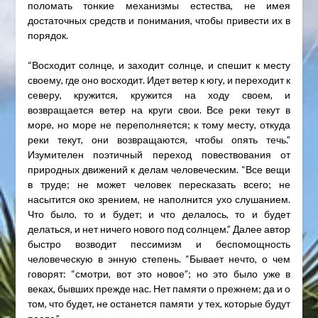
поломать тонкие механизмы естества, не имея
достаточных средств и понимания, чтобы привести их в
порядок.
“Восходит солнце, и заходит солнце, и спешит к месту
своему, где оно восходит. Идет ветер к югу, и переходит к
северу, кружится, кружится на ходу своем, и
возвращается ветер на круги свои. Все реки текут в
море, но море не переполняется; к тому месту, откуда
реки текут, они возвращаются, чтобы опять течь.”
Изумителен поэтичный переход повествования от
природных движений к делам человеческим. “Все вещи
в труде; не может человек пересказать всего; не
насытится око зрением, не наполнится ухо слушанием.
Что было, то и будет; и что делалось, то и будет
делаться, и нет ничего нового под солнцем.” Далее автор
быстро возводит пессимизм и беспомощность
человеческую в энную степень. “Бывает нечто, о чем
говорят: “смотри, вот это новое”; но это было уже в
веках, бывших прежде нас. Нет памяти о прежнем; да и о
том, что будет, не останется памяти у тех, которые будут