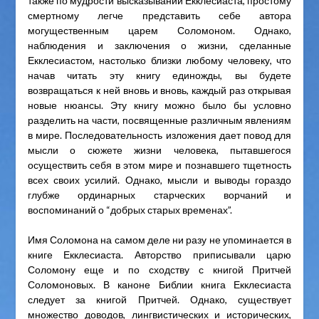
также по мудрости высказываний Екклесиаста, простому
смертному легче представить себе автора
могущественным царем Соломоном. Однако,
наблюдения и заключения о жизни, сделанные
Екклесиастом, настолько близки любому человеку, что
начав читать эту книгу единожды, вы будете
возвращаться к ней вновь и вновь, каждый раз открывая
новые нюансы. Эту книгу можно было бы условно
разделить на части, посвященные различным явлениям
в мире. Последовательность изложения дает повод для
мысли о сюжете жизни человека, пытавшегося
осуществить себя в этом мире и познавшего тщетность
всех своих усилий. Однако, мысли и выводы гораздо
глубже ординарных старческих ворчаний и
воспоминаний о “добрых старых временах”.
Имя Соломона на самом деле ни разу не упоминается в
книге Екклесиаста. Авторство приписывали царю
Соломону еще и по сходству с книгой Притчей
Соломоновых. В каноне Библии книга Екклесиаста
следует за книгой Притчей. Однако, существует
множество доводов, лингвистических и исторических,