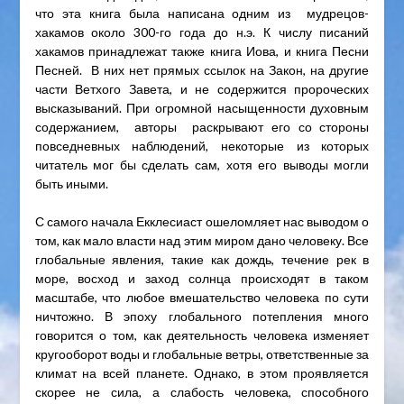
что эта книга была написана одним из мудрецов-
хакамов около 300-го года до н.э. К числу писаний
хакамов принадлежат также книга Иова, и книга Песни
Песней. В них нет прямых ссылок на Закон, на другие
части Ветхого Завета, и не содержится пророческих
высказываний. При огромной насыщенности духовным
содержанием, авторы раскрывают его со стороны
повседневных наблюдений, некоторые из которых
читатель мог бы сделать сам, хотя его выводы могли
быть иными.
С самого начала Екклесиаст ошеломляет нас выводом о
том, как мало власти над этим миром дано человеку. Все
глобальные явления, такие как дождь, течение рек в
море, восход и заход солнца происходят в таком
масштабе, что любое вмешательство человека по сути
ничтожно. В эпоху глобального потепления много
говорится о том, как деятельность человека изменяет
кругооборот воды и глобальные ветры, ответственные за
климат на всей планете. Однако, в этом проявляется
скорее не сила, а слабость человека, способного