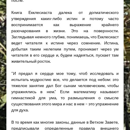
после.”
Книга Екклесиаста далека от догматического
утверждения каких-либо истин и потому часто
воспринимается как выражение крайнего
разочарования в жизни. Это на поверхности.
Заглядывая немного глубже, понимаешь, что Екклесиаст
ведет читателя к истине через сомнение. Истина,
добытая таким нелегким путем, проникает через ум
читателя в его сердце и, будем надеяться, пускает там
живительный росток.
“И предал я сердце мое тому, чтоб исследовать и
испытать мудростию все, что делается под небом: это
тяжелое занятие дал Бог сынам человеческим, чтобы
упражнялись в нем.” Если математику называют
гимнастикой для ума, то размышления о смысле
существования этого мира и нас в нем – это упражнение
для духа.
В то время как многие законы, данные в Ветхом Завете,
предписывали определенные правила внешнего