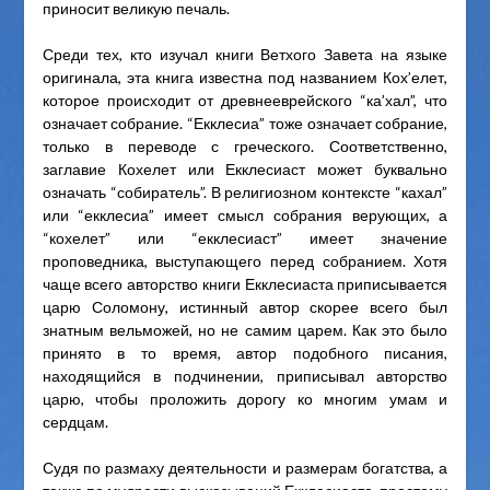
приносит великую печаль.
Среди тех, кто изучал книги Ветхого Завета на языке
оригинала, эта книга известна под названием Кох’елет,
которое происходит от древнееврейского “ка’хал”, что
означает собрание. “Екклесиа” тоже означает собрание,
только в переводе с греческого. Соответственно,
заглавие Кохелет или Екклесиаст может буквально
означать “собиратель”. В религиозном контексте “кахал”
или “екклесиа” имеет смысл собрания верующих, а
“кохелет” или “екклесиаст” имеет значение
проповедника, выступающего перед собранием. Хотя
чаще всего авторство книги Екклесиаста приписывается
царю Соломону, истинный автор скорее всего был
знатным вельможей, но не самим царем. Как это было
принято в то время, автор подобного писания,
находящийся в подчинении, приписывал авторство
царю, чтобы проложить дорогу ко многим умам и
сердцам.
Судя по размаху деятельности и размерам богатства, а