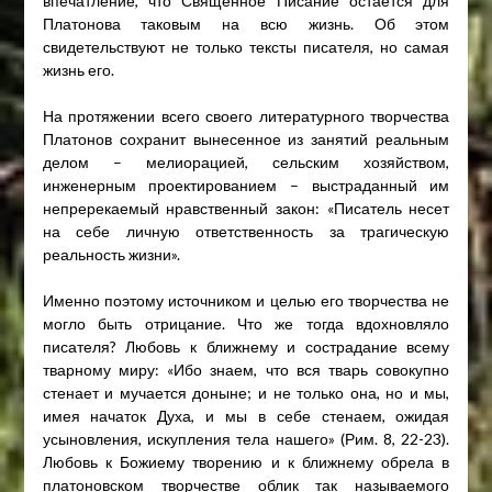
впечатление, что Священное Писание остается для
Платонова таковым на всю жизнь. Об этом
свидетельствуют не только тексты писателя, но самая
жизнь его.
На протяжении всего своего литературного творчества
Платонов сохранит вынесенное из занятий реальным
делом – мелиорацией, сельским хозяйством,
инженерным проектированием – выстраданный им
непререкаемый нравственный закон: «Писатель несет
на себе личную ответственность за трагическую
реальность жизни».
Именно поэтому источником и целью его творчества не
могло быть отрицание. Что же тогда вдохновляло
писателя? Любовь к ближнему и сострадание всему
тварному миру: «Ибо знаем, что вся тварь совокупно
стенает и мучается доныне; и не только она, но и мы,
имея начаток Духа, и мы в себе стенаем, ожидая
усыновления, искупления тела нашего» (Рим. 8, 22-23).
Любовь к Божиему творению и к ближнему обрела в
платоновском творчестве облик так называемого