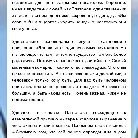
останется для него закрытым писателем. Вероятно,
имея в виду таких людей, как Платонов, один священник
записал в своем дневнике сокровенную догадку: «Им
словно бы и в церковь ходить не нужно, настолько они
свои у Бога».
Удивительно исповедально звучит платоновское
признание: «Я знаю, что я один из самых ничтожных. Но
я знаю еще, что чем ничтожней существо, тем оно более
радо жизни. Потому что менее всех достойно ее. Самый
маленький комарик – самая счастливая душа. Этого вы
не могли подметить. Вы люди законные и достойные, я
человеком только хочу быть. Для вас быть человеком
привычка, для меня редкость и праздник. Не казаться
большим, а быть каким есть – очень важная, никем не
ценимая вещь».
Удивляет в словах Платонова восходящее к
евангельской притче о мытаре и фарисее выражение о
«достойных» и «ничтожных». Вспомним слова господа:
«»Сказываю вам, что сей пошел оправданным в дом