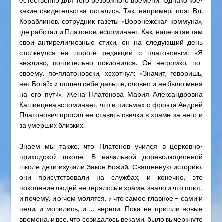
естественно для того безбожного времени. Однако кое-
какие свидетельства остались. Так, например, поэт Вл.
Кораблинов, сотрудник газеты «Воронежская коммуна»,
где работал и Платонов, вспоминает. Как, напечатав там
свои антирелигиозные стихи, он на следующий день
столкнулся на пороге редакции с платоновым: «Я
вежливо, почтительно поклонился. Он негромко, по-
своему, по-платоновски, хохотнул: «Значит, говоришь,
нет Бога?» и пошел себе дальше, словно и не было меня
на его пути». Жена Платонова Мария Александровна
Кашинцева вспоминает, что в письмах с фронта Андрей
Платонович просил ее ставить свечки в храме за него и
за умерших близких.
Знаем мы также, что Платонов учился в церковно-
приходской школе. В начальной дореволюционной
школе дети изучали Закон Божий, Священную историю,
они присутствовали на службах, и конечно, это
поколение людей не терялось в храме, знало и что поют,
и почему, и о чем молятся, и что самое главное – сами и
пели, и молились, и … верили. Пока не пришли новые
времена, и все, что созидалось веками, было вычеркнуто