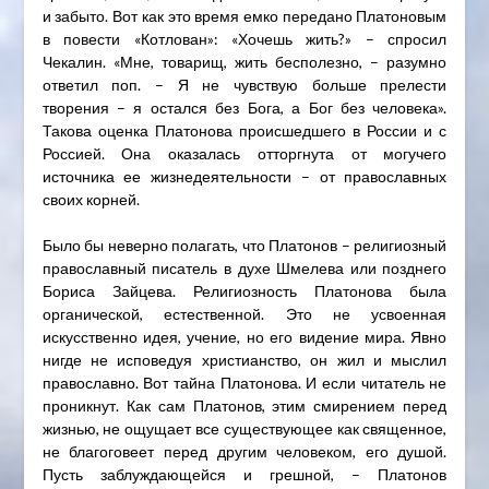
и забыто. Вот как это время емко передано Платоновым
в повести «Котлован»: «Хочешь жить?» – спросил
Чекалин. «Мне, товарищ, жить бесполезно, – разумно
ответил поп. – Я не чувствую больше прелести
творения – я остался без Бога, а Бог без человека».
Такова оценка Платонова происшедшего в России и с
Россией. Она оказалась отторгнута от могучего
источника ее жизнедеятельности – от православных
своих корней.
Было бы неверно полагать, что Платонов – религиозный
православный писатель в духе Шмелева или позднего
Бориса Зайцева. Религиозность Платонова была
органической, естественной. Это не усвоенная
искусственно идея, учение, но его видение мира. Явно
нигде не исповедуя христианство, он жил и мыслил
православно. Вот тайна Платонова. И если читатель не
проникнут. Как сам Платонов, этим смирением перед
жизнью, не ощущает все существующее как священное,
не благоговеет перед другим человеком, его душой.
Пусть заблуждающейся и грешной, – Платонов