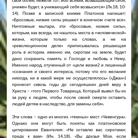
свой более, нежели тот: ибо всякий, возвышающий себя,
унижен будет, а унижающий себя возвысится» (Лк.18, 10-
14). Позже в записной книжке Платонов напишет:
«Бросовые, низкие силы решают в конечном счете все».
Ничтожные мытари, эти «бросовые, низкие силы»,
которым, как всегда, не нашлось места в «человеческой»
жизни, которым только на словах, а не на
«революционном деле» приписывалась решающая
роль в истории, именно им, сиротам на земле, будет
дано сохранить память о Господе и любовь к Нему.
Именно народ, отученный от «цели жизни2 и лишенный
«сознания и своего интереса, потому что его желание
никогда, ни в какой мере не осуществлялось» («Джан»)
пронесет сквозь годы до сегодняшних дней веру в
Христа – «того Первого Товарища, Который вывел бы их
за руку к людям, чтобы после своей смерти оставить
людей детям в наследство, для замены себя».
Эти слова – одно из многих «темных» мест «Чевенгура».
Однако они могут быть поняты как платоновское
цитирование Евангелия: «Не оставлю вас сиротами;
приду к вам» (Ин. 14,18). «Вы друзья Мои, если