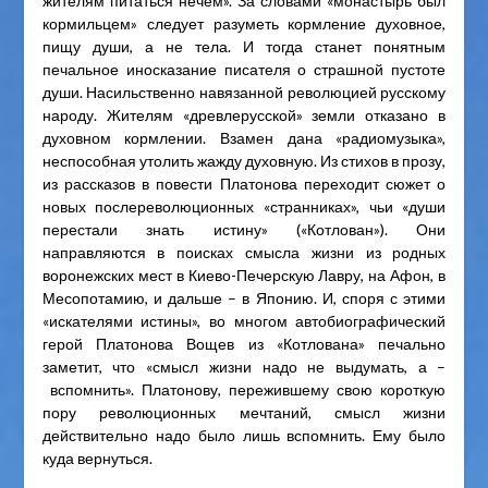
жителям питаться нечем». За словами «монастырь был
кормильцем» следует разуметь кормление духовное,
пищу души, а не тела. И тогда станет понятным
печальное иносказание писателя о страшной пустоте
души. Насильственно навязанной революцией русскому
народу. Жителям «древлерусской» земли отказано в
духовном кормлении. Взамен дана «радиомузыка»,
неспособная утолить жажду духовную. Из стихов в прозу,
из рассказов в повести Платонова переходит сюжет о
новых послереволюционных «странниках», чьи «души
перестали знать истину» («Котлован»). Они
направляются в поисках смысла жизни из родных
воронежских мест в Киево-Печерскую Лавру, на Афон, в
Месопотамию, и дальше – в Японию. И, споря с этими
«искателями истины», во многом автобиографический
герой Платонова Вощев из «Котлована» печально
заметит, что «смысл жизни надо не выдумать, а –
вспомнить». Платонову, пережившему свою короткую
пору революционных мечтаний, смысл жизни
действительно надо было лишь вспомнить. Ему было
куда вернуться.