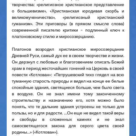
творчества: «религиозное христианское представление
о большевизме», «Христианская юродивая скорбь и
великомученичество», «религиозный христианский
гуманизм». Эти приговоры (в прямом смысле слова)
современной писателю критики – подлинный ключ к
платоновскому стилю и миросозерцанию.
Платонов возродил христианское миросозерцание
Древней Руси, самый дух ее в своем творчестве и жизни.
Он дерзнул с любовью и благоговением описать Божий
храм в период жесточайших гонений на Церковь в своей
повести «Котлован»: «Петрушевский тихо глядел на всю
туманную старость природы и видел на конце ее белые
спокойные здания, светящиеся больше, чем было света
в воздухе. Он не знал имени тому законченному
строительству и назначению его, хотя можно было
понять, что те дальние здания устроены не только для
пользы, но и для радости. …Он еще не видел такой веры
и свободы в сложенных камнях и не знал
самосветящегося закона для серого цвета своей
родины…» («Котлован»).