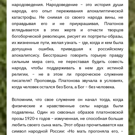
народоведения. Народоведение – это история души
народа, его опыт переживания апокалиптической
катастрофы. Не снимая со своего народа вины, не
оправдывая его и не приукрашивая, Платонов
вглядывается в этих жертв и отчасти творцов
богоборческой революции, рисует их портреты-образы,
их жизненные пути, желая узнать – где, когда и кем была
допущена ошибка, приведшая к российскому
апокалипсису. Бесстрашно говорить горькую правду
сильным мира сего, не переставая будить совесть
народа, чтобы поддерживать в нем дух истиной
религии, – не в этом ли пророческое служение
писателя? Проповедь Платонова звучала в условиях,
когда человек остался без Бога, а Бог – без человека.
Вспомним, что свое служение он начал тогда, когда
физические и нравственные силы народа были
подавлены. Один из сквозных образов платоновской
прозы 1920-х годов – измученная, не способная больше
любить своего сына мать. Этот образ прочитывается как
символ народной России: «Но мать прогоняла его, –