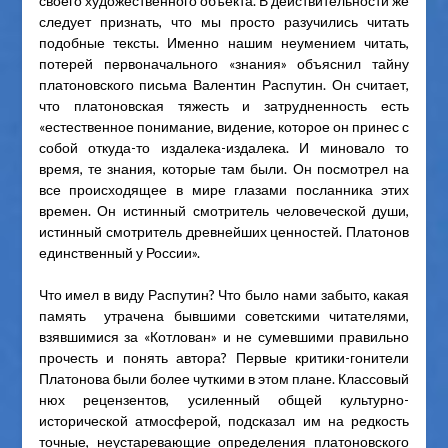
своего художественного объекта. В действительности же
следует признать, что мы просто разучились читать
подобные тексты. Именно нашим неумением читать,
потерей первоначального «знания» объяснил тайну
платоновского письма Валентин Распутин. Он считает,
что платоновская тяжесть и затрудненность есть
«естественное понимание, видение, которое он принес с
собой откуда-то издалека-издалека. И миновало то
время, те знания, которые там были. Он посмотрел на
все происходящее в мире глазами посланника этих
времен. Он истинный смотритель человеческой души,
истинный смотритель древнейших ценностей. Платонов
единственный у России».
Что имел в виду Распутин? Что было нами забыто, какая
память утрачена бывшими советскими читателями,
взявшимися за «Котлован» и не сумевшими правильно
прочесть и понять автора? Первые критики-гонители
Платонова были более чуткими в этом плане. Классовый
нюх рецензентов, усиленный общей культурно-
исторической атмосферой, подсказал им на редкость
точные, неустаревающие определения платоновского