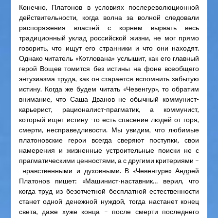
Конечно, Платонов в условиях послереволюционной
действительности, когда волна за волной следовали
распоряжения властей с корнем вырвать весь
традиционный уклад российской жизни, не мог прямо
говорить, что ищут его странники и что они находят.
Однако читатель «Котлована» услышит, как его главный
герой Вощев томится без истины на фоне всеобщего
энтузиазма труда, как он старается вспомнить забытую
истину. Когда же будем читать «Чевенгур», то обратим
внимание, что Саша Дванов не обычный коммунист-
карьерист, рационалист-прагматик, а коммунист,
который ищет истину -то есть спасение людей от горя,
смерти, несправедливости. Мы увидим, что любимые
платоновские герои всегда сверяют поступки, свои
намерения и жизненные устроительные поиски не с
прагматическими ценностями, а с другими критериями –
нравственными и духовными. В «Чевенгуре» Андрей
Платонов пишет: «Машинист-наставник… верил, что
когда труд из безотчетной бесплатной естественности
станет одной денежной нуждой, тогда настанет конец
света, даже хуже конца – после смерти последнего