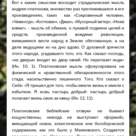
Вот к каким смыслам восходит страдальческая мысль
андрея платонова, множество раз преломившаяся в его
произведениях, таких как «Сокровенный человек»,
«Чевенгур», «Котлован», «Джан», «Мусорный ветер», «Ноев
ковчег», – мысль об обмане, о лукавой подмене целей и
средств, произведенной вождями революции,
взявшимися вести народ в Землю обетованную, а на
деле ведущими их на дно адово. О духовной зрячести
этого народа, угадавшего того, кто. Как сказал господь,
«не дверью входит во двор овчий. Но перелазит инде»
(Ин. 10, 1). Платоновская мысль сфокусирована на
физической и нравственной обескровленности этого
стада, насильственно лишенного Того, Кто сказал о
Себе: «Я пришел для того, чтобы имели жизнь и имели с
избытком. Я есмь пастырь добрый: пастырь добрый
полагает жизнь свою за овец» (Ин. 12, 11).
Платоновские библейские отзвуки не бывают
кощунственны, никогда не выступают «формой»,
вмещающей новое, атеистическое или богоборческой
содержание, как это было у Маяковского. Создается