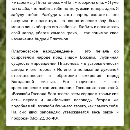
читаем мы у Пплатонова. – «Нет, – говорила она. – Я уже
так слаба, что любить тебя не могу, живи теперь один. Я
забуду тебя». Разбудить этот народ, заставить его
очнуться и подвигнуть на сопротивление злу было
можно лишь обогрев его любовью. Любить и оплакивать
свой народ, убегая хамова греха, – так понимал свое
назначение Андрей Платонов.
Платоновское народоведение – это печаль об
осиротелом народе пред Лицом Божиим. Глубинная
сущность мировидения Платонова – в устремленности
автора и его героев к Истине, в понимании духовной
ответственности и обретения смирения перед
Богоданной жизнью. Его творчество – это
крестоношение как исполнение Господних заповедей.
«Возлюби Господа Бога твоего всем сердцем твоим: сия
есть первая и наибольшая исповедь. Вторая же
подобная ей: возлюби ближнего твоего, как самого себя.
На сих двух заповедях утверждается весь закон и
пророки» (Мф. 22, 36-40).