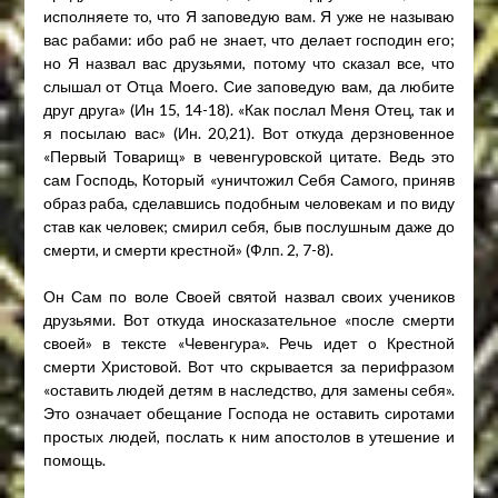
исполняете то, что Я заповедую вам. Я уже не называю
вас рабами: ибо раб не знает, что делает господин его;
но Я назвал вас друзьями, потому что сказал все, что
слышал от Отца Моего. Сие заповедую вам, да любите
друг друга» (Ин 15, 14-18). «Как послал Меня Отец, так и
я посылаю вас» (Ин. 20,21). Вот откуда дерзновенное
«Первый Товарищ» в чевенгуровской цитате. Ведь это
сам Господь, Который «уничтожил Себя Самого, приняв
образ раба, сделавшись подобным человекам и по виду
став как человек; смирил себя, быв послушным даже до
смерти, и смерти крестной» (Флп. 2, 7-8).
Он Сам по воле Своей святой назвал своих учеников
друзьями. Вот откуда иносказательное «после смерти
своей» в тексте «Чевенгура». Речь идет о Крестной
смерти Христовой. Вот что скрывается за перифразом
«оставить людей детям в наследство, для замены себя».
Это означает обещание Господа не оставить сиротами
простых людей, послать к ним апостолов в утешение и
помощь.