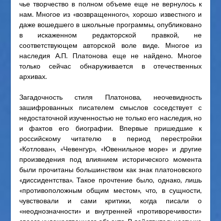
чье творчество в полном объеме еще не вернулось к
нам. Многое из «возвращенного», хорошо известного и
даже вошедшего в школьные программы, опубликовано
в искаженном редакторской правкой, не
соответствующем авторской воле виде. Многое из
наследия А.П. Платонова еще не найдено. Многое
только сейчас обнаруживается в отечественных
архивах.
Загадочность стиля Платонова, неочевидность
зашифрованных писателем смыслов соседствует с
недостаточной изученностью не только его наследия, но
и фактов его биографии. Впервые пришедшие к
российскому читателю в период перестройки
«Котлован», «Чевенгур», «Ювенильное море» и другие
произведения под влиянием исторического момента
были прочитаны большинством как знак платоновского
«диссидентства». Такое прочтение было, однако, лишь
«противоположным общим местом», что, в сущности,
чувствовали и сами критики, когда писали о
«неоднозначности» и внутренней «противоречивости»