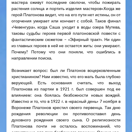
мастера оживут последние сволочи, чтобы пожирать
растения солнца и портить изделия мастеров».Когда же
герой Платонова видит, что на его пути нет истины, он от
огорчения умирает или кончает с собой. Таков финал
«Чевенгура», когда Саша уходит в воды озера Мутева,
таковы судьбы героев первой платоновской повести с
фантастическим сюжетом – «Эфирный тракт». Ни один
из главных героев в ней не остается жить: они умирают.
Почему? Потому что они поняли, что ошиблись в
направлении поиска.
Возникает вопрос: был ли Платонов воцерковленным
христианином? Нам известно, что его мать была глубоко
верующей. Есть основания считать, что выход
Платонова из партии в 1921 г. был совершен под ее
влиянием: она боялась безбожности новых вождей.
Известно и то, что в 1922 г. в «красный день» 7 ноября в
Воронеже Платонов крестил своего первенца. Так дню
рождения революции он противопоставил день
духовного рождения своего сына. О религиозности
Платонова почти не осталось воспоминаний, что