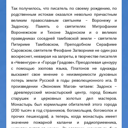
Так получилось, что писатель по своему рождению, по
родственным истокам оказался невольно причастным
великим православным святыням – Воронежу и
Задонску. Память о святителях Митрофании
Воронежском и Тихоне Задонском и о великих
праведниках соседней тамбовской земли – святителе
Питириме Тамбовском, Преподобном Серафиме
Саровском, святителе Феофане Затворнике не один раз
воскреснет, невзирая на запреты, в творчестве писателя
в «Чевенгуре» и «Городе Градове». Преодолевая цензуру
с помощью эзопова языка, Платонов не однажды
выскажет свое мнение о неизмеримости духовных
потерь земли Русской в годы революционного ига. В
произведении «Экономик Магов» читаем: Задонск –
древлерусский монастырский центр, город Божьих
старушек и церковных золотых дел мастеров.
Монастырь был кормильцем обитателей этого города
(200 тысяч в год странников, богомольцев, богомолок и
прочих пешеходов), а теперь, когда монастырь имеет
значение пожарной каланчи и радиоприемника,