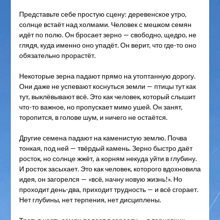
Представьте себе простую сцену: деревенское утро,
солнце встаёт над холмами. Человек с мешком семян
идёт по полю. Он бросает зерно — свободно, щедро, не
глядя, куда именно оно упадёт. Он верит, что где-то оно
обязательно прорастёт.
Некоторые зерна падают прямо на утоптанную дорогу.
Они даже не успевают коснуться земли — птицы тут как
тут, выклёвывают всё. Это как человек, который слышит
что-то важное, но пропускает мимо ушей. Он занят,
торопится, в голове шум, и ничего не остаётся.
Другие семена падают на каменистую землю. Почва
тонкая, под ней — твёрдый камень. Зерно быстро даёт
росток, но солнце жжёт, а корням некуда уйти в глубину.
И росток засыхает. Это как человек, которого вдохновила
идея, он загорелся — «всё, начну новую жизнь!». Но
проходит день-два, приходит трудность — и всё сгорает.
Нет глубины, нет терпения, нет дисциплены.