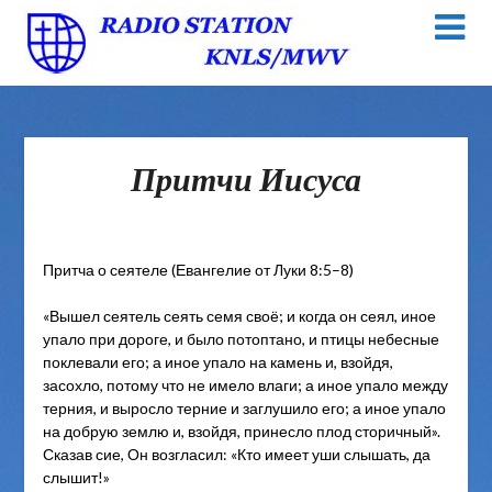
Притчи Иисуса
Притча о сеятеле (Евангелие от Луки 8:5–8)
«Вышел сеятель сеять семя своё; и когда он сеял, иное
упало при дороге, и было потоптано, и птицы небесные
поклевали его; а иное упало на камень и, взойдя,
засохло, потому что не имело влаги; а иное упало между
терния, и выросло терние и заглушило его; а иное упало
на добрую землю и, взойдя, принесло плод сторичный».
Сказав сие, Он возгласил: «Кто имеет уши слышать, да
слышит!»