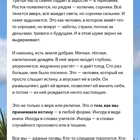
Третья часть семян падает в заросли — в терновник.
Росток появляется, но рядом — колючки, сорняки. Всё
тянется вверх, всё жаждет света, но сорняки сильнее. И
семя задыхается. Это как человек, в котором живёт что-
то хорошее, но вокруг — заботы, страхи, погони за
деньгами, тревоги о будущем. И в этом шуме зерно не
выдерживает.
И наконец, есть земля добрая. Мягкая, тёплая,
напитанная дождём. В неё зерно входит глубоко,
укореняется, медленно растёт — и даёт плод. Сто раз
больше, чем было посеяно. Это — человек, который не
просто слышит истину, а впускает её в себя. Он
размышляет, даёт ей время, позволяет ей менять себя,
и потом — из неё рождается нечто настоящее.
Это не только о вере или религии. Это о
том, как мы
принимаем истину
— в любой форме. Иногда в виде
книги. Иногда в словах учителя. Иногда — в словах
случайного прохожего или в тишине.
Все мы — разные почвы. Кто-то слишком торопится. Кто-