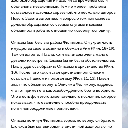
жестокого обращения и насилия со временем были
объявлены незаконными. Тем не менее, проблема
оставалась настолько серьёзной, что несколько авторов
Нового Завета затрагивали вопрос о том, как хозяева
должны обращаться со своими слугами и каковы
обязанности раба по отношению к своему господину.
Онисим был беглым рабом Филимона. Он украл часть
имущества своего хозяина и сбежал в Рим (Фил. 18–19).
Там он встретил Павла, хотя мы знаем очень мало о
деталях их встречи. Каковы бы ни были обстоятельства,
Павлу удалось обратить Онисима в христианство (Фил.
10). После того как он стал христианином, Онисим
остался с Павлом и помогал ему (Фил. 11, 13). Павел
знал, что обязан вернуть Онисима Филимону, надеясь,
что тот примет его как освобождённого брата во Христе.
Это и есть фон этого замечательного послания, которое
показывает, что евангелие способно преодолевать
почти непреодолимые препятствия.
Онисим покинул Филимона вором, но вернулся братом.
Его уход был мотивирован эгоистичной жадностью, но