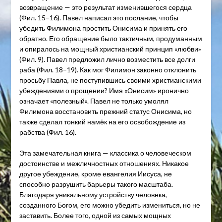
возвращение — это результат изменившегося сердца
(Фил. 15–16). Павел написал это послание, чтобы
убедить Филимона простить Онисима и принять его
обратно. Его обращение было тактичным, продуманным
и опиралось на мощный христианский принцип «любви»
(Фил. 9). Павел предложил лично возместить все долги
раба (Фил. 18–19). Как мог Филимон законно отклонить
просьбу Павла, не поступившись своими христианскими
убеждениями о прощении? Имя «Онисим» иронично
означает «полезный». Павел не только умолял
Филимона восстановить прежний статус Онисима, но
также сделал тонкий намёк на его освобождение из
рабства (Фил. 16).
Эта замечательная книга — классика о человеческом
достоинстве и межличностных отношениях. Никакое
другое убеждение, кроме евангелия Иисуса, не
способно разрушить барьеры такого масштаба.
Благодаря уникальному устройству человека,
созданного Богом, его можно убедить измениться, но не
заставить. Более того, одной из самых мощных