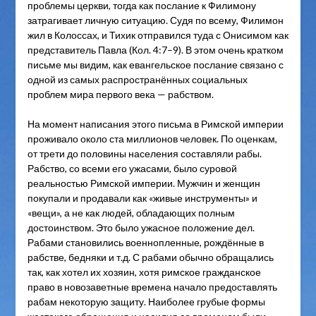
проблемы церкви, тогда как послание к Филимону
затрагивает личную ситуацию. Судя по всему, Филимон
жил в Колоссах, и Тихик отправился туда с Онисимом как
представитель Павла (Кол. 4:7–9). В этом очень кратком
письме мы видим, как евангельское послание связано с
одной из самых распространённых социальных
проблем мира первого века — рабством.
На момент написания этого письма в Римской империи
проживало около ста миллионов человек. По оценкам,
от трети до половины населения составляли рабы.
Рабство, со всеми его ужасами, было суровой
реальностью Римской империи. Мужчин и женщин
покупали и продавали как «живые инструменты» и
«вещи», а не как людей, обладающих полным
достоинством. Это было ужасное положение дел.
Рабами становились военнопленные, рождённые в
рабстве, бедняки и т.д. С рабами обычно обращались
так, как хотел их хозяин, хотя римское гражданское
право в новозаветные времена начало предоставлять
рабам некоторую защиту. Наиболее грубые формы