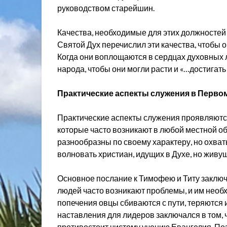
руководством старейшин.
Качества, необходимые для этих должностей в
Святой Дух перечислил эти качества, чтобы
Когда они воплощаются в сердцах духовных 
народа, чтобы они могли расти и «…достигать 
Практические аспекты служения в Перво
Практические аспекты служения проявляются
которые часто возникают в любой местной о
разнообразны по своему характеру, но охваты
волновать христиан, идущих в Духе, но живущ
Основное послание к Тимофею и Титу заключа
людей часто возникают проблемы, и им необ
попечения овцы сбиваются с пути, теряются 
наставления для лидеров заключался в том, ч
противостоит чистому учению Евангелия. Поз