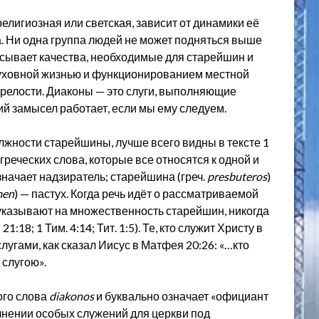
елигиозная или светская, зависит от динамики её
. Ни одна группа людей не может подняться выше
сывает качества, необходимые для старейшин и
уховной жизнью и функционированием местной
к зрелости. Диаконы — это слуги, выполняющие
ий замысел работает, если мы ему следуем.
жности старейшины, лучше всего видны в тексте 1
греческих слова, которые все относятся к одной и
означает надзиратель; старейшина (греч.
presbuteros
)
men
) — пастух. Когда речь идёт о рассматриваемой
указывают на множественность старейшин, никогда
 21:18; 1 Тим. 4:14; Тит. 1:5). Те, кто служит Христу в
слугами, как сказал Иисус в Матфея 20:26: «…кто
 слугою».
ого слова
diakonos
и буквально означает «официант
олнении особых служений для церкви под