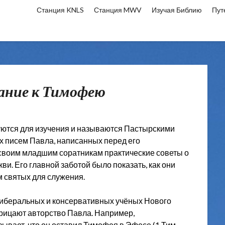
Станция KNLS
Станция MWV
Изучая Библию
Пут
лание к Тимофею
уются для изучения и называются Пастырскими
их писем Павла, написанных перед его
 своим младшим соратникам практические советы о
ви. Его главной заботой было показать, как они
м святых для служения.
либеральных и консервативных учёных Нового
трицают авторство Павла. Например,
ывает, что он оставил Тимофея в Эфесе (1 Тим.