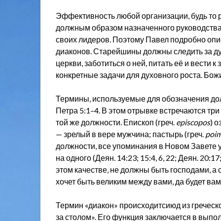
Эффективность любой организации, будь то р
должным образом назначенного руководства
своих лидеров. Поэтому Павел подробно опи
диаконов. Старейшины должны следить за д
церкви, заботиться о ней, питать её и вести 
конкретные задачи для духовного роста. Бож
Термины, используемые для обозначения дол
Петра 5:1–4. В этом отрывке встречаются три 
той же должности. Епископ (греч.
episcopos
) 
— зрелый в вере мужчина; пастырь (греч.
poi
должности, все упоминания в Новом Завете 
на одного (Деян. 14:23; 15:4, 6, 22; Деян. 20:17;
этом качестве, не должны быть господами, а 
хочет быть великим между вами, да будет вам
Термин «диакон» происходитсиюд из греческ
за столом». Его функция заключается в вып