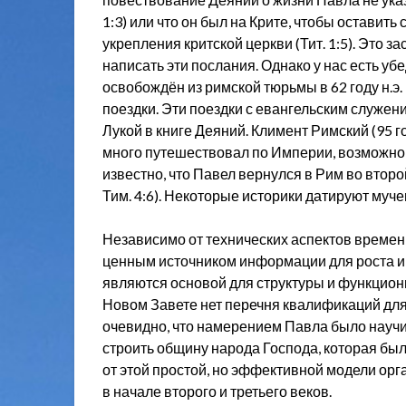
1:3) или что он был на Крите, чтобы оставить
укрепления критской церкви (Тит. 1:5). Это з
написать эти послания. Однако у нас есть уб
освобождён из римской тюрьмы в 62 году н.
поездки. Эти поездки с евангельским служен
Лукой в книге Деяний. Климент Римский (95 г
много путешествовал по Империи, возможно, д
известно, что Павел вернулся в Рим во второй р
Тим. 4:6). Некоторые историки датируют муче
Независимо от технических аспектов времен
ценным источником информации для роста и 
являются основой для структуры и функцион
Новом Завете нет перечня квалификаций для
очевидно, что намерением Павла было научи
строить общину народа Господа, которая была
от этой простой, но эффективной модели орг
в начале второго и третьего веков.