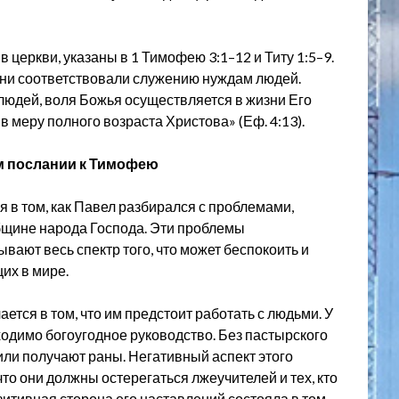
 церкви, указаны в 1 Тимофею 3:1–12 и Титу 1:5–9.
 они соответствовали служению нуждам людей.
людей, воля Божья осуществляется в жизни Его
в меру полного возраста Христова» (Еф. 4:13).
м послании к Тимофею
 в том, как Павел разбирался с проблемами,
бщине народа Господа. Эти проблемы
вают весь спектр того, что может беспокоить и
их в мире.
ется в том, что им предстоит работать с людьми. У
ходимо богоугодное руководство. Без пастырского
или получают раны. Негативный аспект этого
то они должны остерегаться лжеучителей и тех, кто
итивная сторона его наставлений состояла в том,