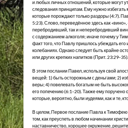
и любых личных отношений, которые могут ут
следования принципам. Ему нужно избегать 
которые порождают только раздоры (4:7). Пав
5:23). Слово, переведённое здесь как «вино»,
перебродивший, так и неперебродивший виног
с содержанием алкоголя; иначе почему у Ти
факт того, что Павлу пришлось убеждать его 
колебаниях. Однако следует быть крайне ост
или других крепких напитков (Прит. 23:29–35)
В этом послании Павел, используя свой апос
вещей: 1) быть осторожным с деньгами; 2) из
веры; 4) повелевать богатым не быть высоком
его попечению (6:1–20). Также ему поручено 
которые, вероятно, были иудеями, как и те, к
В целом, Первое послание Павла к Тимофею 
том, как преуспеть в любом начинании христ
наставничество, хорошее окружение, решите