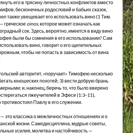
януть его в трясину личностных конфликтов вместо
мифов, бесконечных родословий и бабьих сказок,
ел также увещевает его использовать вино (1 Тим.
 — греческое
oinos
, которое может означать как
радный сок. Здесь, вероятно, имеется в виду вино
мофея были бы сомнения в его использовании? Сам
использовать вино, говорит о его щепетильных
орожным, чтобы не попасть в зависимость от вина
.
тольский авторитет, «поручает» Тимофею несколько
бегать юношеских похотей; 3) вести добрую брань
ерными; и, наконец, беречь то, что было вверено
остерегаться лжеучителей в Эфесе (1:3–11),
то противостоял Павлу в его служении.
— это классика о межличностных отношениях и о
ианской жизни. Самодисциплина, мудрые советы,
льные усилия, молитва и настойчивость —