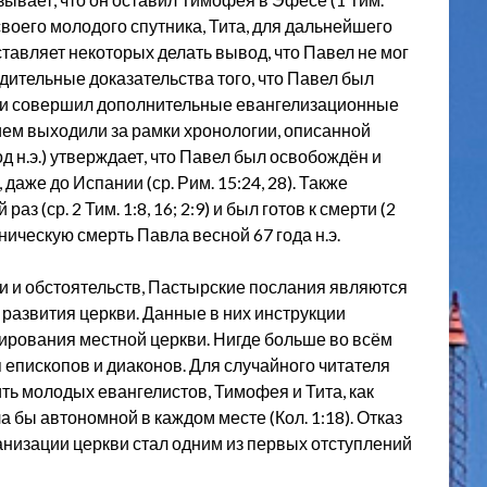
 своего молодого спутника, Тита, для дальнейшего
аставляет некоторых делать вывод, что Павел не мог
едительные доказательства того, что Павел был
э. и совершил дополнительные евангелизационные
ием выходили за рамки хронологии, описанной
од н.э.) утверждает, что Павел был освобождён и
аже до Испании (ср. Рим. 15:24, 28). Также
аз (ср. 2 Тим. 1:8, 16; 2:9) и был готов к смерти (2
ническую смерть Павла весной 67 года н.э.
и и обстоятельств, Пастырские послания являются
развития церкви. Данные в них инструкции
ирования местной церкви. Нигде больше во всём
 епископов и диаконов. Для случайного читателя
ть молодых евангелистов, Тимофея и Тита, как
 бы автономной в каждом месте (Кол. 1:18). Отказ
анизации церкви стал одним из первых отступлений