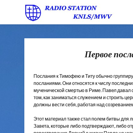
Первое пос
Послания к Тимофею и Титу обычно группир
посланиями. Они относятся к числу последн
мученической смертью в Риме. Павел давал
том, как заниматься служением и строить церк
должны вести себя, работая над созревание
Этот материал также стал полем битвы для 
Завета, которые либо подтверждают, либо о
повествование Деяний о жизни Павла не указ