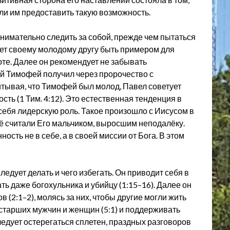
сли им предоставить такую возможность.
нимательно следить за собой, прежде чем пытаться
ует своему молодому другу быть примером для
оте. Далее он рекомендует не забывать
й Тимофей получил через пророчество с
читывая, что Тимофей был молод, Павел советует
сть (1 Тим. 4:12). Это естественная тенденция в
 себя лидерскую роль. Такое произошло с Иисусом в
ещё считали Его мальчиком, выросшим неподалёку.
сть не в себе, а в своей миссии от Бога. В этом
ледует делать и чего избегать. Он приводит себя в
ть даже богохульника и убийцу (1:15–16). Далее он
 (2:1–2), молясь за них, чтобы другие могли жить
тарших мужчин и женщин (5:1) и поддерживать
следует остерегаться сплетен, праздных разговоров