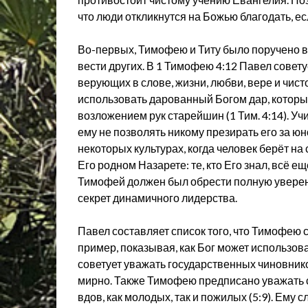
что люди откликнутся на Божью благодать, е
Во-первых, Тимофею и Титу было поручено в
вести других. В 1 Тимофею 4:12 Павел совет
верующих в слове, жизни, любви, вере и чист
использовать дарованный Богом дар, которы
возложением рук старейшин (1 Тим. 4:14). У
ему не позволять никому презирать его за юно
некоторых культурах, когда человек берёт на
Его родном Назарете: те, кто Его знал, всё 
Тимофей должен был обрести полную уверенно
секрет динамичного лидерства.
Павел составляет список того, что Тимофею с
пример, показывая, как Бог может использова
советует уважать государственных чиновников
мирно. Также Тимофею предписано уважать с
вдов, как молодых, так и пожилых (5:9). Ему 