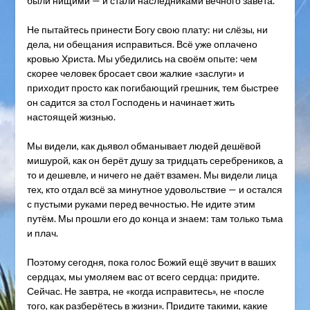
были нищими — и стали наследниками вечного завета.
Не пытайтесь принести Богу свою плату: ни слёзы, ни
дела, ни обещания исправиться. Всё уже оплачено
кровью Христа. Мы убедились на своём опыте: чем
скорее человек бросает свои жалкие «заслуги» и
приходит просто как погибающий грешник, тем быстрее
он садится за стол Господень и начинает жить
настоящей жизнью.
Мы видели, как дьявол обманывает людей дешёвой
мишурой, как он берёт душу за тридцать серебреников, а
то и дешевле, и ничего не даёт взамен. Мы видели лица
тех, кто отдал всё за минутное удовольствие — и остался
с пустыми руками перед вечностью. Не идите этим
путём. Мы прошли его до конца и знаем: там только тьма
и плач.
Поэтому сегодня, пока голос Божий ещё звучит в ваших
сердцах, мы умоляем вас от всего сердца: придите.
Сейчас. Не завтра, не «когда исправитесь», не «после
того, как разберётесь в жизни». Придите такими, какие