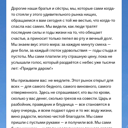
Дорогие наши братья и сёстры, мы, которые сами когда-
то стояли у этого удивительного рынка нищих,
обращаемся к вам сегодня с той же вестью, что когда-то
спасла нас самих. Мы видели, как люди тратят
последние силы и годы жизни на то, что обещает
счастье, а приносит только пепел во рту и вечный долг.
Мы знаем вкус этого мира: за каждую минуту смеха —
дни боли, за каждый глоток удовольствия — годы стыда и
пустоты. Мы сами платили эту страшную цену, пока не
услышали голос, который раздаётся с небес уже тысячи
лет: «Придите даром!»
Мы призываем вас: не медлите. Этот рынок открыт для
всех — для самого бедного, самого виновного, самого
отверженного. Здесь не спрашивают, кто вы по крови,
сколько у вас денег, сколько грехов на совести. Царь и
разбойник, праведник и блудница — все становятся в
одну очередь, и всем подают одно и то же: воду жизни,
вино радости, молоко чистой благодати. Мы сами
пришли с пустыми руками — и получили всё. Мы сами