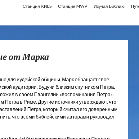
Станция KNLS
Станция MWV
Изучая Библию
Пут
ие от Марка
нно для иудейской общины, Марк обращает своё
мской аудитории. Будучи близким спутником Петра,
зложил в своём Евангелии «воспоминания Петра».
м Петра в Риме. Другие источники утверждают, что
наставлений Петра, который считал его доверенным
омнить, что всеми библейскими авторами руководил
 (Кол. 4:10) и сопровождал Варнаву и Павла в