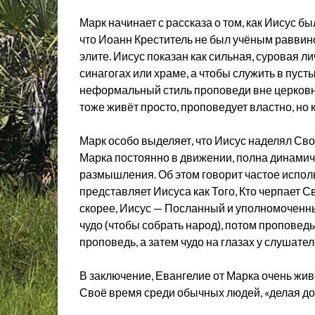
Марк начинает с рассказа о том, как Иисус 
что Иоанн Креститель не был учёным раввин
элите. Иисус показан как сильная, суровая ли
синагогах или храме, а чтобы служить в пуст
неформальный стиль проповеди вне церковны
тоже живёт просто, проповедует властно, но к
Марк особо выделяет, что Иисус наделял Сво
Марка постоянно в движении, полна динамич
размышления. Об этом говорит частое исполь
представляет Иисуса как Того, Кто черпает 
скорее, Иисус — Посланный и уполномоченн
чудо (чтобы собрать народ), потом проповед
проповедь, а затем чудо на глазах у слушател
В заключение, Евангелие от Марка очень жив
Своё время среди обычных людей, «делая до