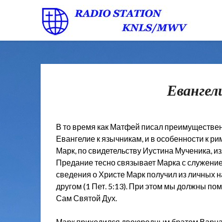
Евангел
В то время как Матфей писал преимуществе
Евангелие к язычникам, и в особенности к ри
Марк, по свидетельству Иустина Мученика, и
Предание тесно связывает Марка с служение
сведения о Христе Марк получил из личных 
другом (1 Пет. 5:13). При этом мы должны п
Сам Святой Дух.
Марк приходился двоюродным братом Варнаве