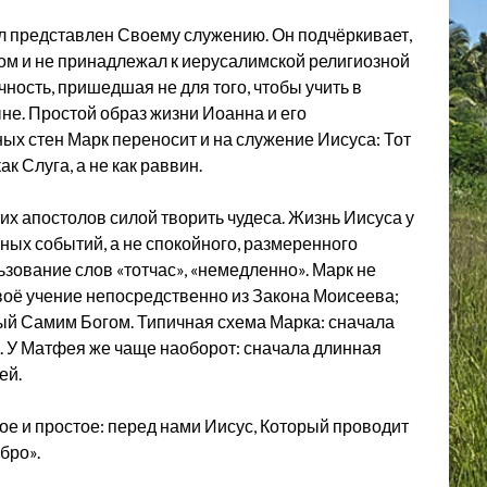
был представлен Своему служению. Он подчёркивает,
ом и не принадлежал к иерусалимской религиозной
чность, пришедшая не для того, чтобы учить в
ыне. Простой образ жизни Иоанна и его
х стен Марк переносит и на служение Иисуса: Тот
ак Слуга, а не как раввин.
их апостолов силой творить чудеса. Жизнь Иисуса у
ных событий, а не спокойного, размеренного
зование слов «тотчас», «немедленно». Марк не
Своё учение непосредственно из Закона Моисеева;
ый Самим Богом. Типичная схема Марка: сначала
ь. У Матфея же чаще наоборот: сначала длинная
ей.
ое и простое: перед нами Иисус, Который проводит
бро».