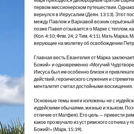
первом миссионерском путешествии. Однако в
вернулся в Иерусалим (Деян. 13:13). Этот по
между Павлом и Варнавой возник серьёзный 
позже Павел отзывается о Марке с теплом, ка
(Кол. 4:10; Флм. 24; 2 Тим. 4:11). Мать Марка
верующие на молитву об освобождении Петра
Главная весть Евангелия от Марка заключает
Божий» и одновременно «Могучий Чудотворец
Иисуса был им особенно близок и привлекат
действий, героического служения и стремите
менталитет считал достойными восхищения.
Основные темы книги изложены не с иудейско
иудейскими обычаями, жизнью и языком. Поэт
отличие от Матфея). Его цель — привести рим
какое прозвучало из уст римского сотника у
Божий!» (Марк. 15:39).