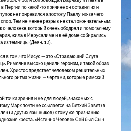
 Пергии по какой-то причине он оставил их и
ступок не понравился апостолу Павлу, из-за чего
спор. Тем не менее разрыв не стал окончательным:
к о человеке, который очень ободрял и помогал ему
, Мария, жила в Иерусалиме и в её доме собирались
 из темницы (Деян. 12).
ся в том, что Иисус — это «Страдающий Слуга
». Римляне высоко ценили героизм, и такой образ
елен. Христос предстаёт человеком решительных
льного ритма жизни — чертами, которые римский
й точки зрения и не для людей, знакомых с
ому Марк почти не ссылается на Ветхий Завет (в
лян (и других язычников) к тому же признанию,
 подножия креста: «Истинно Человек Сей был Сын