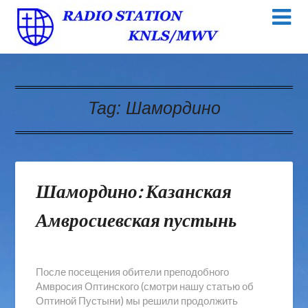
Tag:
Шамордино
Шамордино: Казанская
Амвросиевская пустынь
После посещения обители преподобного
Амвросия Оптинского (смотри нашу статью об
Оптиной Пустыни) мы решили продолжить