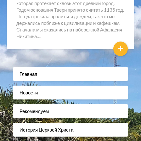
которая протекает сквозь этот древний город.
Годом основания Твери принято считать 1135 год.
Погода грозила пролиться дождём, так что мы
держались поближе к цивилизации и кафешкам.
Сначала мы оказались на набережной Афанасия
Никитина….
+
Главная
Новости
Рекомендуем
История Церквей Христа