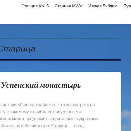
Станция KNLS
Станция MWV
Изучая Библию
Пут
Старица
й Успенский монастырь
историей”, всегда найдется, что посмотреть на
сту, знакомому с наиболее популярными
 земля может предложить спрятанные в укромных
й сама по себе является Старица – город,