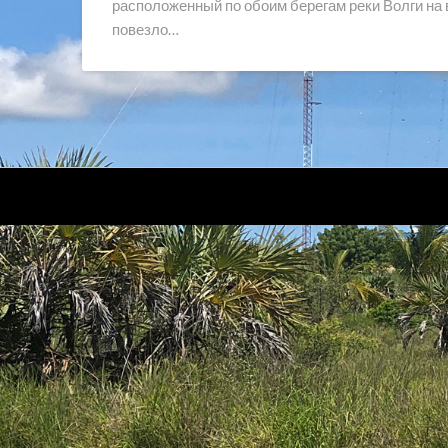
расположенный по обоим берегам реки Волги на
повезло…