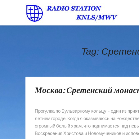
Tag:
Сретен
Москва: Сретенский мона
Прогулка по Бульварному кольцу – один из при
летнем городе. Когда я оказываюсь на Рождеств
огромный белый храм, что поднимается над нев
Воскресения Христова и Новомучеников и испов