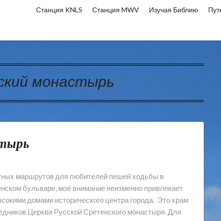
Станция KNLS
Станция MWV
Изучая Библию
Пут
ский монастырь
стырь
ятных маршрутов для любителей пешей ходьбы в
енском бульваре, моё внимание неизменно привлекает
ысокими домами исторического центра города. Это храм
едников Церкви Русской Сретенского монастыря. Для