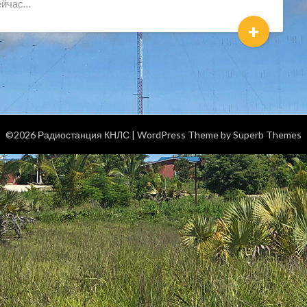
ейчас…
+
©2026 Радиостанция КНЛС
| WordPress Theme by
Superb Themes