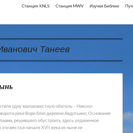
Станция KNLS
Станция MWV
Изучая Библию
Пут
Иванович Танеев
тынь
етили одну малоизвестную обитель – Николо-
ворота реки Вори близ деревни Авдотьино. Основание
лаама, решившего обустроить здесь уединенное
эти места в начале XVII века из ныне не