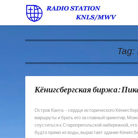
Tag:
Кёнигсбергская биржа: Пик
Остров Канта – сердце исторического Кёнигсбер
маршруты и брать его за главный ориентир. Можн
спуститься к Старопрегольской набережной, что
будто прямо из воды, вырастает здание Кёнигсб