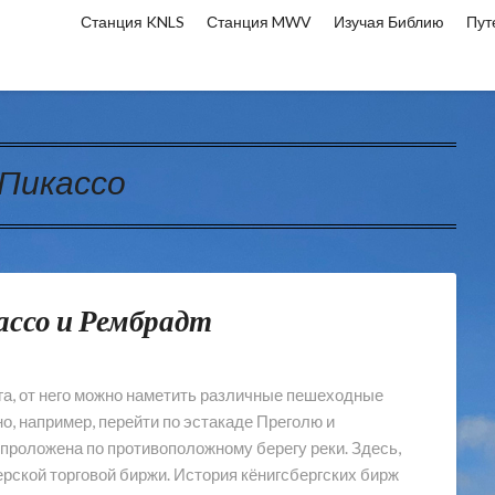
Станция KNLS
Станция MWV
Изучая Библию
Пут
Пикассо
ассо и Рембрадт
га, от него можно наметить различные пешеходные
о, например, перейти по эстакаде Преголю и
 проложена по противоположному берегу реки. Здесь,
ерской торговой биржи. История кёнигсбергских бирж