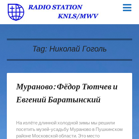
Tag:
Николай Гоголь
Мураново: Фёдор Тютчев и
Евгений Баратынский
На излёте длинной холодной зимы мы решили
посетить музей-усадьбу Мураново в Пушкинском
районе Московской области. Это место