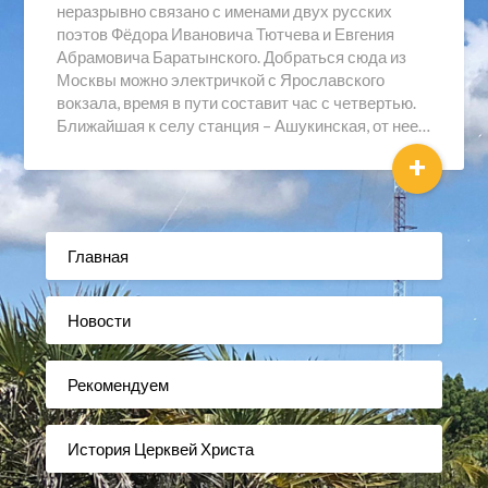
неразрывно связано с именами двух русских
поэтов Фёдора Ивановича Тютчева и Евгения
Абрамовича Баратынского. Добраться сюда из
Москвы можно электричкой с Ярославского
вокзала, время в пути составит час с четвертью.
Ближайшая к селу станция – Ашукинская, от нее…
+
Главная
Новости
Рекомендуем
История Церквей Христа