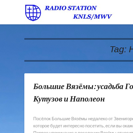
Tag:
Большие Вязёмы: усадьба Г
Кутузов и Наполеон
Посёлок Большие Вязёмы недалеко от Звенигород
которое будет интересно посетить, если вы ока
Первое упоминание о поселении Вязёмы относитс