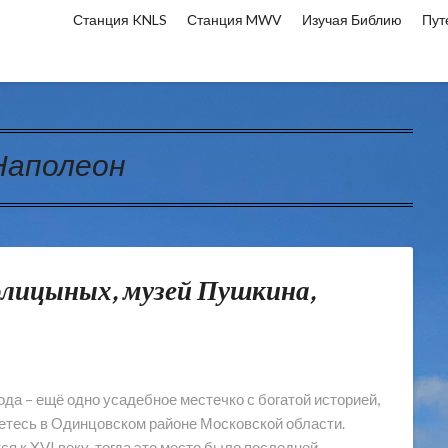
Станция KNLS
Станция MWV
Изучая Библию
Пут
Наполеон
олицыных, музей Пушкина,
а – ещё одно усадебное местечко с богатой историей,
жетесь в Одинцовском районе Московской области.
я к XVI веку, тогда это место было последней