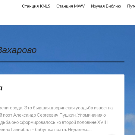
Станция KNLS
Станция MWV
Изучая Библию
Пут
Захарово
а
Звенигорода. Это бывшая дворянская усадьба известна
ий поэт Александр Сергеевич Пушкин. Упоминания о
садьба оно сформировалось ко второй половине XVIII
еевна Ганнибал – бабушка поэта. Недалеко…