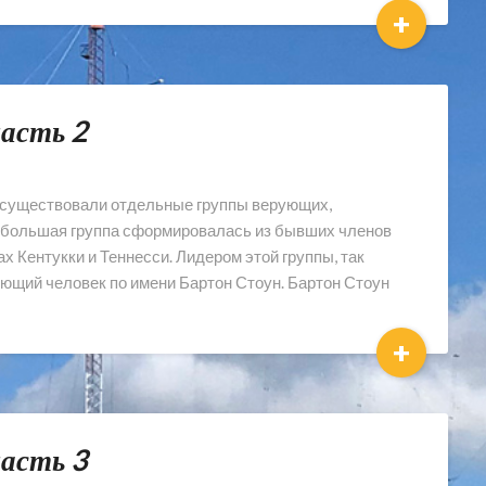
+
часть 2
же существовали отдельные группы верующих,
небольшая группа сформировалась из бывших членов
х Кентукки и Теннесси. Лидером этой группы, так
ующий человек по имени Бартон Стоун. Бартон Стоун
+
часть 3