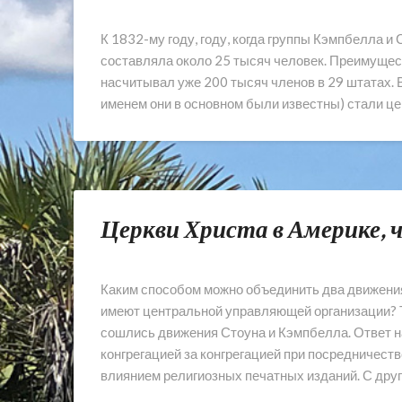
К 1832-му году, году, когда группы Кэмпбелла 
составляла около 25 тысяч человек. Преимущест
насчитывал уже 200 тысяч членов в 29 штатах. 
именем они в основном были известны) стали ц
Церкви Христа в Америке, 
Каким способом можно объединить два движения
имеют центральной управляющей организации? Та
сошлись движения Стоуна и Кэмпбелла. Ответ н
конгрегацией за конгрегацией при посредничест
влиянием религиозных печатных изданий. С друг