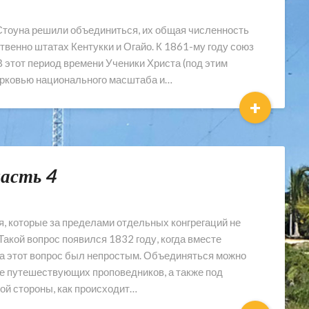
и Стоуна решили объединиться, их общая численность
венно штатах Кентукки и Огайо. К 1861-му году союз
В этот период времени Ученики Христа (под этим
ерковью национального масштаба и…
+
часть 4
, которые за пределами отдельных конгрегаций не
кой вопрос появился 1832 году, когда вместе
а этот вопрос был непростым. Объединяться можно
ве путешествующих проповедников, а также под
ой стороны, как происходит…