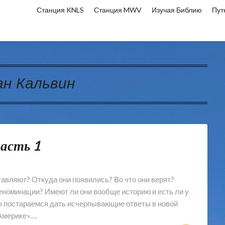
Станция KNLS
Станция MWV
Изучая Библию
Пут
н Кальвин
часть 1
тавляют? Откуда они появились? Во что они верят?
еноминации? Имеют ли они вообще историю и есть ли у
мы постараемся дать исчерпывающие ответы в новой
Америке»….