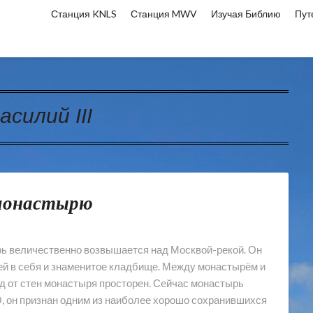
Станция KNLS
Станция MWV
Изучая Библию
Пут
асилий III
 монастырю
 величественно возвышается над Москвой-рекой. Он
й в себя и знаменитое кладбище. Между монастырём и
ид от стен монастыря просторен. Сейчас монастырь
 он признан одним из наиболее хорошо сохранившихся