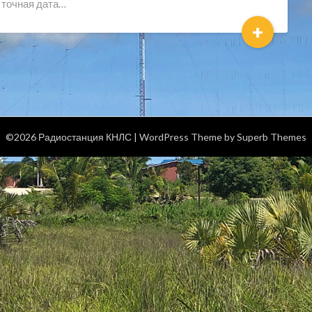
а точная дата…
+
©2026 Радиостанция КНЛС
| WordPress Theme by
Superb Themes