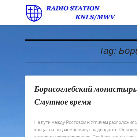
Tag:
Бор
Борисоглебский монастырь
Смутное время
На пути между Ростовом и Угличем расположилс
конца в конец можно минут за двадцать. Он изв
которого и сформировался. Посёлок стоит на ре