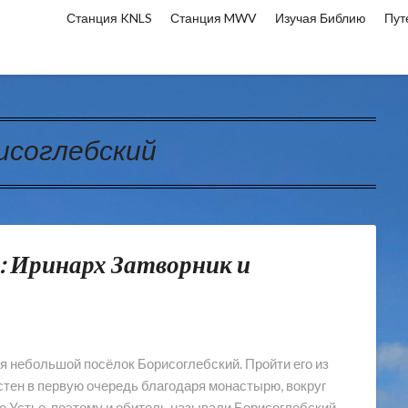
Станция KNLS
Станция MWV
Изучая Библию
Пут
исоглебский
: Иринарх Затворник и
я небольшой посёлок Борисоглебский. Пройти его из
естен в первую очередь благодаря монастырю, вокруг
ке Устье, поэтому и обитель называли Борисоглебский