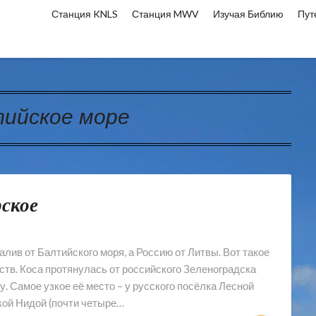
Станция KNLS
Станция MWV
Изучая Библию
Пут
ийское море
рское
лив от Балтийского моря, а Россию от Литвы. Вот такое
ств. Коса протянулась от российского Зеленоградска
. Самое узкое её место – у русского посёлка Лесной
ской Нидой (почти четыре…