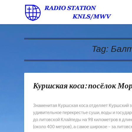
Tag:
Балт
Куршская коса: посёлок Мо
Знаменитая Куршская коса отделяет Куршский за
удивительное перекрестье суши, воды и государ
до литовской Клайпеды на 98 километров в длину
(около 400 метров), а самое широкое – за литов