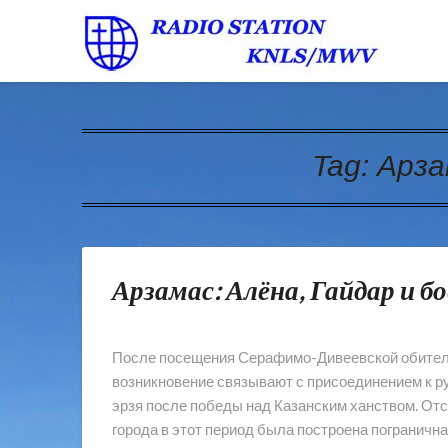
Tag:
Арза
Арзамас: Алёна, Гайдар и бо
После посещения Серафимо-Дивеевской обители 
возникновение связывают с присоединением к р
эрзя после победы над Казанским ханством. Отс
города в этот период была построена погранична