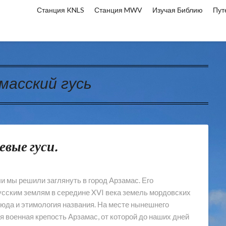
Станция KNLS
Станция MWV
Изучая Библию
Пут
масский гусь
евые гуси.
мы решили заглянуть в город Арзамас. Его
усским землям в середине XVI века земель мордовских
юда и этимология названия. На месте нынешнего
я военная крепость Арзамас, от которой до наших дней