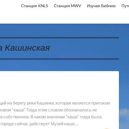
Станция KNLS
Станция MWV
Изучая Библию
Пут
а Кашинская
щий на берегу реки Кашинки, которая является притоком
овом “каша”. Тогда этим словом обозначалось не
я собственное. В каком значении “каша” тогда была
 в городе сейчас действует Музей каши….