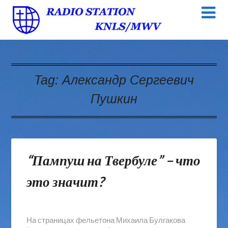
Tag:
Александр Сергеевич
Пушкин
“Пампуш на Твербуле” – что
это значит?
На страницах фельетона Михаила Булгакова