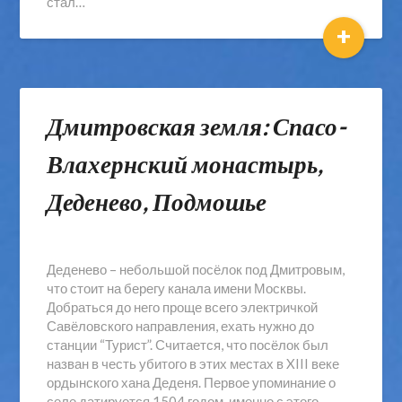
стал…
+
Дмитровская земля: Спасо-
Влахернский монастырь,
Деденево, Подмошье
Деденево – небольшой посёлок под Дмитровым,
что стоит на берегу канала имени Москвы.
Добраться до него проще всего электричкой
Савёловского направления, ехать нужно до
станции “Турист”. Считается, что посёлок был
назван в честь убитого в этих местах в XIII веке
ордынского хана Деденя. Первое упоминание о
селе датируется 1504 годом, именно с этого