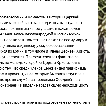
ало переломным моментом в истории Церквей
орыми можно было охарактеризовать ситуацию в
Христа приняли активное участие в начавшемся
 не занимались международной миссионерской
али насаживать поместные церкви по всему миру и
пециально изданному указу об образовании
ся из армии, в том числе и члены Церквей Христа,
 университет. Примечателен тот факт, что во
льше молодых людей из Церкви Христа, чем в
 с тем, что среди членов церкви идеи пацифизма
м и причины, из-за которых Америка вступила в
о, во время службы за пределами Соединённых
онт знаний и видели нарастающую необходимость
стали строить планы по подготовке евангелистов и