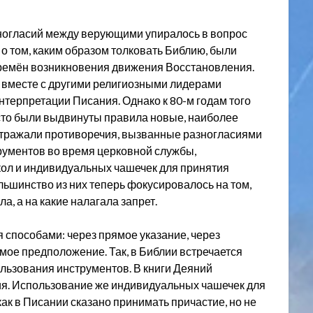
зногласий между верующими упиралось в вопрос
 том, каким образом толковать Библию, были
времён возникновения движения Восстановления.
л вместе с другими религиозными лидерами
терпретации Писания. Однако к 80-м годам того
есто были выдвинуты правила новые, наиболее
отражали противоречия, вызванные разногласиями
рументов во время церковной службы,
ол и индивидуальных чашечек для принятия
ольшинство из них теперь фокусировалось на том,
, а на какие налагала запрет.
способами: через прямое указание, через
ое предположение. Так, в Библии встречается
ользования инструментов. В книги Деяний
ия. Использование же индивидуальных чашечек для
как в Писании сказано принимать причастие, но не