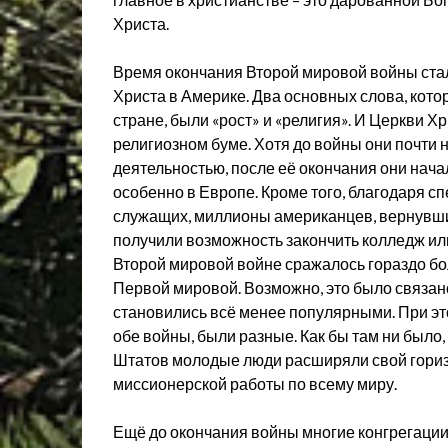
Христа.
Время окончания Второй мировой войны ст
Христа в Америке. Два основных слова, кот
стране, были «рост» и «религия». И Церкви 
религиозном буме. Хотя до войны они почти
деятельностью, после её окончания они нач
особенно в Европе. Кроме того, благодаря с
служащих, миллионы американцев, вернувших
получили возможность закончить колледж или
Второй мировой войне сражалось гораздо бо
Первой мировой. Возможно, это было связано
становились всё менее популярными. При это
обе войны, были разные. Как бы там ни был
Штатов молодые люди расширяли свой гориз
миссионерской работы по всему миру.
Ещё до окончания войны многие конгрегации 