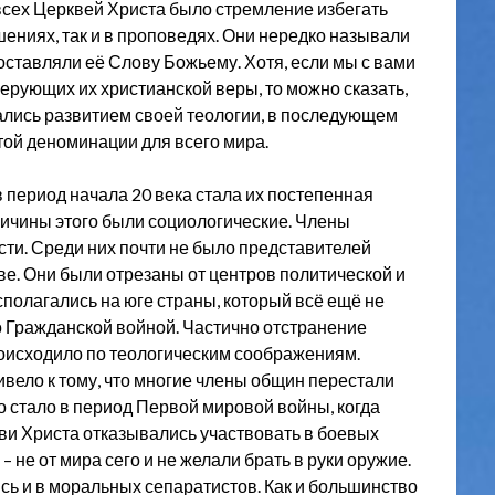
всех Церквей Христа было стремление избегать
ениях, так и в проповедях. Они нередко называли
ставляли её Слову Божьему. Хотя, если мы с вами
ерующих их христианской веры, то можно сказать,
мались развитием своей теологии, в последующем
той деноминации для всего мира.
 период начала 20 века стала их постепенная
ричины этого были социологические. Члены
сти. Среди них почти не было представителей
е. Они были отрезаны от центров политической и
сполагались на юге страны, который всё ещё не
о Гражданской войной. Частично отстранение
исходило по теологическим соображениям.
вело к тому, что многие члены общин перестали
о стало в период Первой мировой войны, когда
ви Христа отказывались участвовать в боевых
– не от мира сего и не желали брать в руки оружие.
сь и в моральных сепаратистов. Как и большинство