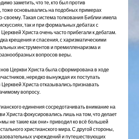
димо заметить, что те, кто был против
, тоже основывались на подобных примерах
по-своему. Такая система толкования Библии имела
искуссиях, так и при формальных дебатах с
Церквей Христа очень часто прибегали к дебатам.
ядка крещения и спасения, с харизматическими
альных инструментов и премилленаризма и
 разнообразных вопросов веры.
основ Церкви Христа была сформирована в ходе
участников, нередко вынуждая их поступать
ы Церквей Христа отказывались признавать
начимому вопросу.
стианского единения сосредотачивать внимание на
и Христа фокусировались лишь на том, что делает
«мы не такие как они» приводил ко всё большей
стального христианского мира. С другой стороны,
образовательных учреждений и путешествующих