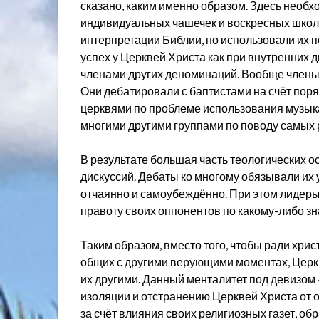
сказано, каким именно образом. Здесь необхо
индивидуальных чашечек и воскресных школ
интерпретации Библии, но использовали их 
успех у Церквей Христа как при внутренних д
членами других деноминаций. Вообще члены 
Они дебатировали с баптистами на счёт пор
церквями по проблеме использования музык
многими другими группами по поводу самых
В результате большая часть теологических 
дискуссий. Дебаты ко многому обязывали их 
отчаянно и самоубеждённо. При этом лидер
правоту своих оппонентов по какому-либо з
Таким образом, вместо того, чтобы ради хри
общих с другими верующими моментах, Церкв
их другими. Данный менталитет под девизом 
изоляции и отстранению Церквей Христа от о
за счёт влияния своих религиозных газет, 