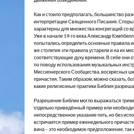
Как и стоило предполагать, большинство ра
интерпретации Священного Писания. Споры о
характерны для множества конгрегаций со 
Уже в начале 19-го века Александр Кэмпбел
попытались определить основные правила ин
же столетия эти правила устарели и на их м
соответствующие духу времени. В себе они 
по поводу использования музыкальных инст
Миссионерского Сообщества, воскресных шк
причастия. Таким образом, можно сказать, б
какие религиозные практики Библия разрешала
Разрешение Библии могло выражаться тремя 
отдельно приведённый пример или необходим
непосредственное указание петь, но без исп
встречается пример еженедельного причаст
вина – это необходимое предположение, так 