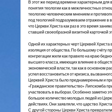
В этот же период времени характерным для 
понятия теологии как в межличностных отнош
теологию человеческим мнением и противопо
под теологией подразумеваем отражение в в
что Церкви Христа как раз в это время зани
ставшей своеобразной визитной карточкой э
Одной их характерных черт Церквей Христа в
изоляция от общества. По большому счёту п
конгрегации жили как правило на краю бедно
высшего класса, имеющих влияние в обществ
экономической власти, так как в основном ра
успел восстановиться от кризиса, вызванног
Церквей Христа было преднамеренным и про
«Гражданское правительство» Липскомба при
участвовать в выборах. Особенно заметно эт
большое количество молодых людей из Церк
действиях. Они заявляли, что царство Христа 
С другой стороны Церкви Христа превратили