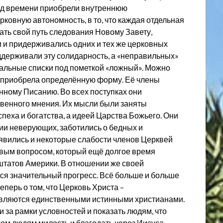
од времени приобрели внутреннюю
рковную автономность, в то, что каждая отдельная
ать свой путь следования Новому Завету,
и и придерживались одних и тех же церковных
ддерживали эту солидарность, а «неправильных»
альные списки под пометкой «ложный». Можно
та приобрела определённую форму. Её члены
ному Писанию. Во всех поступках они
ственного мнения. Их мысли были заняты
еха и богатства, а идеей Царства Божьего. Они
и неверующих, заботились о бедных и
оявились и некоторые слабости членов Церквей
овым вопросом, который ещё долгое время
штатов Америки. В отношении же своей
ся значительный прогресс. Всё больше и больше
перь о том, что Церковь Христа –
 являются единственными истинными христианами.
и за рамки условностей и показать людям, что
гом людям милость и благодать через Иисуса