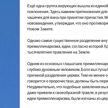
Ещё одна группа верующих вышла из единой
поклонения. Здесь камнем преткновения для
чашечек для вина при принятии причастия. 
нововведения, утверждая, что оно противор
Новом Завете.
Однако самое существенное разделение вну
премилленаризма, идеи, согласно которой Хр
тысячелетнее правление на Земле.
Одним из основных глашатаев премилленар
глубоко духовным человеком, Болл выступал
причиной разделения церкви. Тем не менее он
говорится о пророчествах, должны быть пер
Неудивительно, что подобные заявления выз
даже привели к своеобразной травле, в резул
идеи премилленаризма, были изгнаны из цер