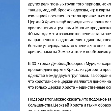
других религиозных групп того периода, их ч
танцев, модной, броской одежды, игр в карт
изоляцией постепенно стала проявляться и и
Церквей Христа ещё периодически принимали
христианскими группами. Многие продолжали
40-ым годам эти взаимоотношения стали очен
направленные на достижение единства, свели
больше утверждались во мнении, что они 
христианами на Земле и что им необходимо д
В 30-х годах Джеймс Дефорест Мурч, консерв
проповедник церкви Христа из Детройта про
единства между двумя группами. На собрании
что христианские церкви являются деномина
что только Церкви Христа – единственные о
Подводя итог, можно сказать, что подобное 
большинства Церквей Христа и таким образом
движения объединения.