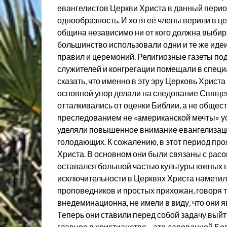
евангелистов Церкви Христа в данный пери
однообразность. И хотя её члены верили в це
община независимо ни от кого должна выбир
большинство использовали одни и те же иде
правил и церемоний. Религиозные газеты по
служителей и конгрегации помещали в специ
сказать, что именно в эту эру Церковь Хрис
основной упор делали на следование Священ
отталкивались от оценки Библии, а не обще
преследованием не «американской мечты» усп
уделяли повышенное внимание евангелизаци
голодающих. К сожалению, в этот период пр
Христа. В основном они были связаны с рас
оставался большой частью культуры южных 
исключительности в Церквях Христа наметил
проповедников и простых прихожан, говоря те
внедеминационна, не имели в виду, что они
Теперь они ставили перед собой задачу выйт
главное в христианстве – это дарованной Бо