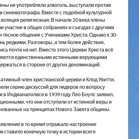
лены не употребляли алкоголь, выступали против
ы и синематографа. Вместе с подобной культурной
золяция религиозная. В начале 20 века члены
 участие в общих собраниях и съездах с другими
 тесное общение с Учениками Христа. Однако к 30-
ь редкими. Разговоры, а тем более действия,
сь почти на нет. Вместо этого Церкви Христа всё
являются единственными истинными верующими
ержаться в стороне от других деноминаций.
ативный член христианской церкви и Клод Увитти,
вели серию дискуссий для лидеров по вопросу
 в Индианаполисе в 1939 году Лео Боулс заявил,
ционными, что они отступили от истинной веры и
снованные на принципах Нового Завета общины.
заявление в то время отражало настроение
 ставило конечную точку в истории всего