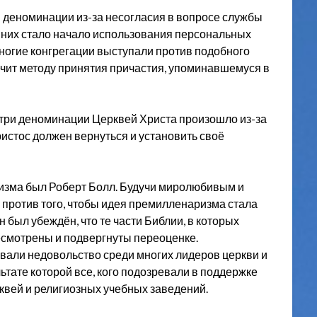
 деноминации из-за несогласия в вопросе службы
 них стало начало использования персональных
Многие конгрегации выступали против подобного
ечит методу принятия причастия, упоминавшемуся в
три деноминации Церквей Христа произошло из-за
истос должен вернуться и установить своё
изма был Роберт Болл. Будучи миролюбивым и
 против того, чтобы идея премилленаризма стала
 был убеждён, что те части Библии, в которых
есмотрены и подвергнуты переоценке.
вали недовольство среди многих лидеров церкви и
ьтате которой все, кого подозревали в поддержке
квей и религиозных учебных заведений.