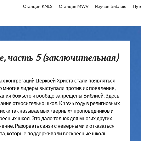
Станция KNLS
Станция MWV
Изучая Библию
Пут
е, часть 5 (заключительная)
ных конгрегаций Церквей Христа стали появляться
то многие лидеры выступали против их появления,
брания божьего и вообще запрещены Библией. Здесь
ния относительно школ. К 1925 году в религиозных
писки так называемых «верных» проповедников и
ресных школ. Это дало толчок для многих других
ние. Разорвать связи с неверными и отказаться
та, которые поддерживали воскресные школы.