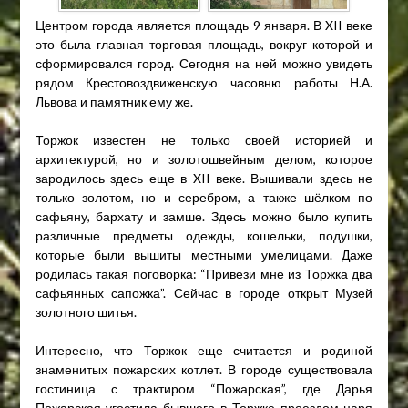
Центром города является площадь 9 января. В XII веке
это была главная торговая площадь, вокруг которой и
сформировался город. Сегодня на ней можно увидеть
рядом Крестовоздвиженскую часовню работы Н.А.
Львова и памятник ему же.
Торжок известен не только своей историей и
архитектурой, но и золотошвейным делом, которое
зародилось здесь еще в XII веке. Вышивали здесь не
только золотом, но и серебром, а также шёлком по
сафьяну, бархату и замше. Здесь можно было купить
различные предметы одежды, кошельки, подушки,
которые были вышиты местными умелицами. Даже
родилась такая поговорка: “Привези мне из Торжка два
сафьянных сапожка”. Сейчас в городе открыт Музей
золотного шитья.
Интересно, что Торжок еще считается и родиной
знаменитых пожарских котлет. В городе существовала
гостиница с трактиром “Пожарская”, где Дарья
Пожарская угостила бывшего в Торжке проездом царя