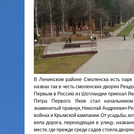
В Ленинском районе Смоленска есть парк
назван так в честь смоленских дворян Реадо
Первым в Россию из Шотландии приехал Яко
Петра Первого. Яков стал начальником
знаменитый правнук, Николай Андреевич Реа
войнах и Крымской кампании. От усадьбы, ко
вела дорога, переходящая в улицу, назван
месте, где прежде среди садов стояла дворян