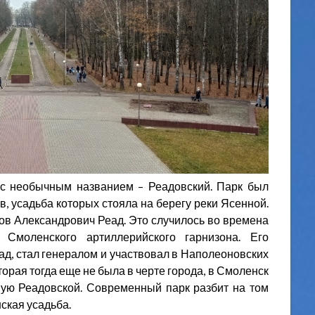
 с необычным названием – Реадовский. Парк был
в, усадьба которых стояла на берегу реки Ясенной.
в Александрович Реад. Это случилось во времена
 Смоленского артиллерийского гарнизона. Его
д, стал генералом и участвовал в Наполеоновских
торая тогда еще не была в черте города, в Смоленск
ную Реадовской. Современный парк разбит на том
ская усадьба.