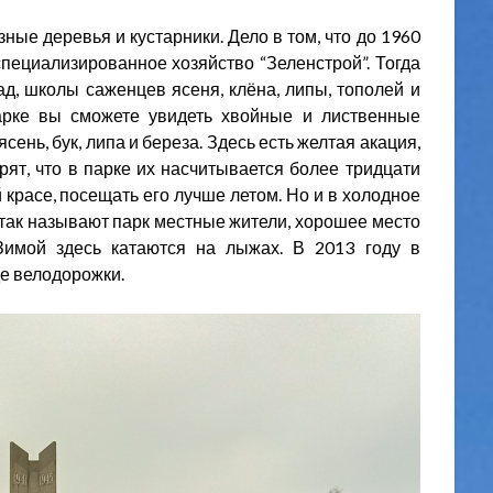
ные деревья и кустарники. Дело в том, что до 1960
специализированное хозяйство “Зеленстрой”. Тогда
д, школы саженцев ясеня, клёна, липы, тополей и
арке вы сможете увидеть хвойные и лиственные
сень, бук, липа и береза. Здесь есть желтая акация,
рят, что в парке их насчитывается более тридцати
 красе, посещать его лучше летом. Но и в холодное
 так называют парк местные жители, хорошее место
Зимой здесь катаются на лыжах. В 2013 году в
е велодорожки.