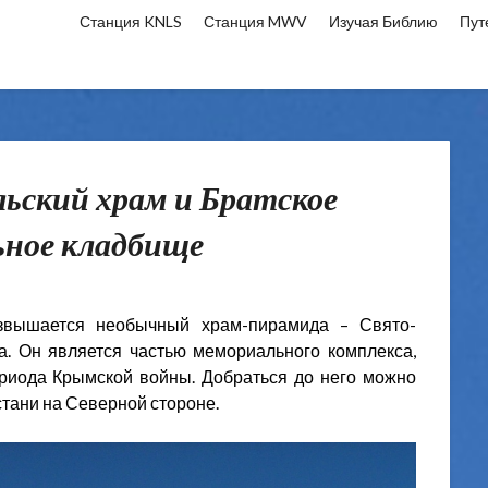
Станция KNLS
Станция MWV
Изучая Библию
Пут
льский храм и Братское
ьное кладбище
звышается необычный храм-пирамида – Свято-
а. Он является частью мемориального комплекса,
риода Крымской войны. Добраться до него можно
стани на Северной стороне.