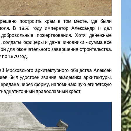
решено построить храм в том месте, где были
поля. В 1856 году император Александр II дал
 добровольные пожертвования. Хотя денежные
, солдаты, офицеры и даже чиновники – сумма все
ой для окончательного завершения строительства.
 по 1870 год.
ей Московского архитектурного общества Алексей
еев был удостоен звания академика архитектуры.
передана через форму, напоминающую египетскую
тнадцатитонный православный крест.