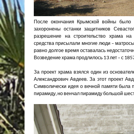
После окончания Крымской войны было 
захоронены останки защитников Севасто
разрешение на строительство храма на
средства присылали многие люди – матросы
равно долгое время оставалась недостаточн
Возведение храма продлилось 13 лет – с 1857
За проект храма взялся один из основател
Александрович Авдеев. За этот проект Авд
Символически идея о вечной памяти была 
пирамиду, но венчал пирамиду большой шес