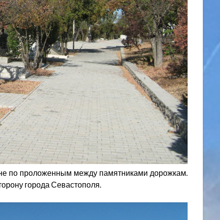
ине по проложенным между памятниками дорожкам.
торону города Севастополя.