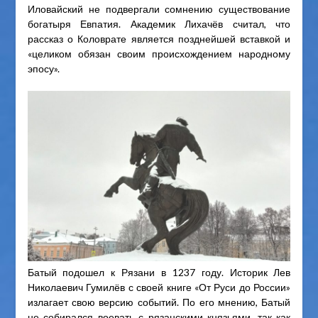
Иловайский не подвергали сомнению существование
богатыря Евпатия. Академик Лихачёв считал, что
рассказ о Коловрате является позднейшей вставкой и
«целиком обязан своим происхождением народному
эпосу».
Батый подошел к Рязани в 1237 году. Историк Лев
Николаевич Гумилёв с своей книге «От Руси до России»
излагает свою версию событий. По его мнению, Батый
не собирался воевать с рязанскими князьями, так как