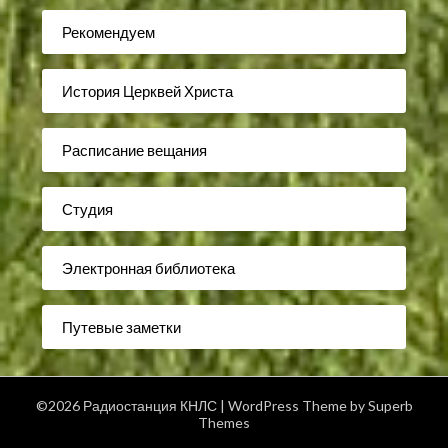
Рекомендуем
История Церквей Христа
Расписание вещания
Студия
Электронная библиотека
Путевые заметки
©2026 Радиостанция КНЛС
| WordPress Theme by
Superb
Themes