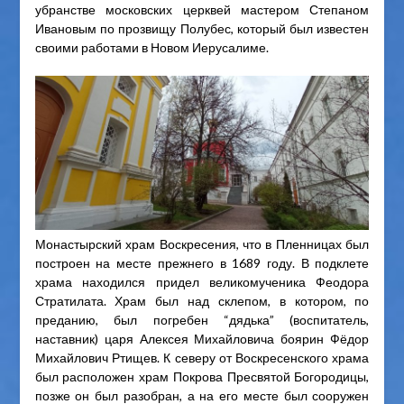
убранстве московских церквей мастером Степаном
Ивановым по прозвищу Полубес, который был известен
своими работами в Новом Иерусалиме.
Монастырский храм Воскресения, что в Пленницах был
построен на месте прежнего в 1689 году. В подклете
храма находился придел великомученика Феодора
Стратилата. Храм был над склепом, в котором, по
преданию, был погребен “дядька” (воспитатель,
наставник) царя Алексея Михайловича боярин Фёдор
Михайлович Ртищев. К северу от Воскресенского храма
был расположен храм Покрова Пресвятой Богородицы,
позже он был разобран, а на его месте был сооружен