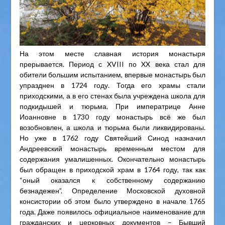
На этом месте славная история монастыря
прерывается. Период с XVIII по XX века стал для
обители большим испытанием, впервые монастырь был
упразднен в 1724 году. Тогда его храмы стали
приходскими, а в его стенах была учреждена школа для
подкидышей и тюрьма. При императрице Анне
Иоанновне в 1730 году монастырь всё же был
возобновлен, а школа и тюрьма были ликвидированы.
Но уже в 1762 году Святейший Синод назначил
Андреевский монастырь временным местом для
содержания умалишенных. Окончательно монастырь
был обращен в приходской храм в 1764 году, так как
“оный оказался к собственному содержанию
безнадежен”. Определение Московской духовной
консистории об этом было утверждено в начале 1765
года. Даже появилось официальное наименование для
гражданских и церковных документов – Бывший