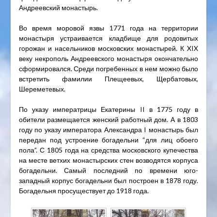
Андреевский монастырь.
Во время моровой язвы 1771 года на территории
монастыря устраивается кладбище для родовитых
горожан и насельников московских монастырей. К XIX
веку некрополь Андреевского монастыря окончательно
сформировался. Среди погребенных в нем можно было
встретить фамилии Плещеевых, Щербатовых,
Шереметевых.
По указу императрицы Екатерины II в 1775 году в
обители размещается женский работный дом. А в 1803
году по указу императора Александра I монастырь был
передан под устроение богадельни “для лиц обоего
пола”. С 1805 года на средства московского купечества
на месте ветхих монастырских стен возводятся корпуса
богадельни. Самый последний по времени юго-
западный корпус богадельни был построен в 1878 году.
Богадельня просуществует до 1918 года.