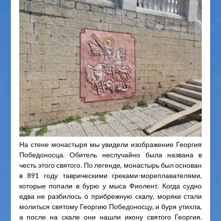
На стене монастыря мы увидели изображение Георгия
Победоносца. Обитель неслучайно была названа в
честь этого святого. По легенде, монастырь был основан
в 891 году таврическими греками-мореплавателями,
которые попали в бурю у мыса Фиолент. Когда судно
едва не разбилось о прибрежную скалу, моряки стали
молиться святому Георгию Победоносцу, и буря утихла,
а после на скале они нашли икону святого Георгия.