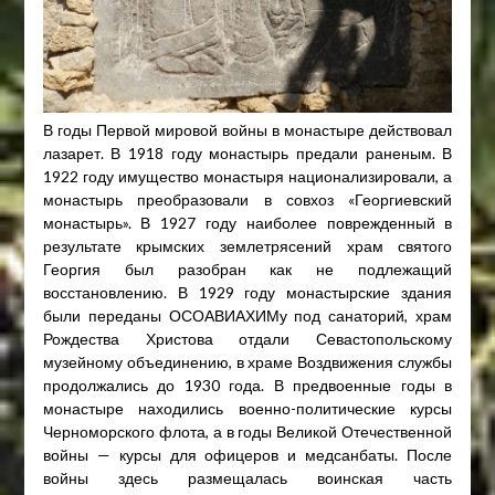
В годы Первой мировой войны в монастыре действовал
лазарет. В 1918 году монастырь предали раненым. В
1922 году имущество монастыря национализировали, а
монастырь преобразовали в совхоз «Георгиевский
монастырь». В 1927 году наиболее поврежденный в
результате крымских землетрясений храм святого
Георгия был разобран как не подлежащий
восстановлению. В 1929 году монастырские здания
были переданы ОСОАВИАХИМу под санаторий, храм
Рождества Христова отдали Севастопольскому
музейному объединению, в храме Воздвижения службы
продолжались до 1930 года. В предвоенные годы в
монастыре находились военно-политические курсы
Черноморского флота, а в годы Великой Отечественной
войны — курсы для офицеров и медсанбаты. После
войны здесь размещалась воинская часть