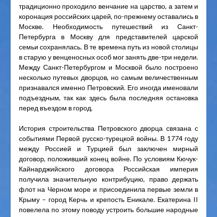
традиционно проходило венчание на царство, а затем и
коронация российских царей, по-прежнему оставались в
Москве. Необходимость путешествий из Санкт-
Петербурга в Москву для представителей царской
семьи сохранялась. В те времена путь из новой столицы
в старую у венценосных особ мог занять две-три недели.
Между Санкт-Петербургом и Москвой было построено
несколько путевых дворцов, но самым величественным
признавался именно Петровский. Его иногда именовали
подъездным, так как здесь была последняя остановка
перед въездом в город.
История строительства Петровского дворца связана с
событиями Первой русско-турецкой войны. В 1774 году
между Россией и Турцией был заключен мирный
договор, положивший конец войне. По условиям Кючук-
Кайнарджийского договора Российская империя
получила значительную контрибуцию, право держать
флот на Черном море и присоединила первые земли в
Крыму – город Керчь и крепость Еникале. Екатерина II
повелела по этому поводу устроить большие народные