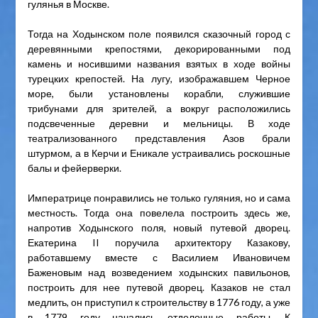
гулянья в Москве.
Тогда на Ходынском поле появился сказочный город с
деревянными крепостями, декорированными под
камень и носившими названия взятых в ходе войны
турецких крепостей. На лугу, изображавшем Черное
море, были установлены корабли, служившие
трибунами для зрителей, а вокруг расположились
подсвеченные деревни и мельницы. В ходе
театрализованного представления Азов брали
штурмом, а в Керчи и Еникале устраивались роскошные
балы и фейерверки.
Императрице понравились не только гуляния, но и сама
местность. Тогда она повелела построить здесь же,
напротив Ходынского поля, новый путевой дворец.
Екатерина II поручила архитектору Казакову,
работавшему вместе с Василием Ивановичем
Баженовым над возведением ходынских павильонов,
построить для нее путевой дворец. Казаков не стал
медлить, он приступил к строительству в 1776 году, а уже
в 1779 году начались отделочные работы. К