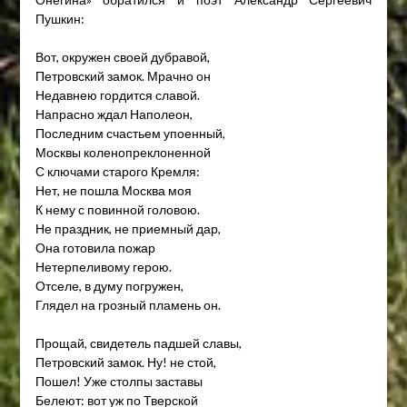
Пушкин:
Вот, окружен своей дубравой,
Петровский замок. Мрачно он
Недавнею гордится славой.
Напрасно ждал Наполеон,
Последним счастьем упоенный,
Москвы коленопреклоненной
С ключами старого Кремля:
Нет, не пошла Москва моя
К нему с повинной головою.
Не праздник, не приемный дар,
Она готовила пожар
Нетерпеливому герою.
Отселе, в думу погружен,
Глядел на грозный пламень он.
Прощай, свидетель падшей славы,
Петровский замок. Ну! не стой,
Пошел! Уже столпы заставы
Белеют: вот уж по Тверской