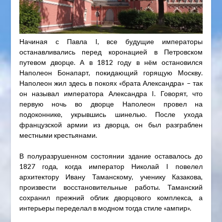
Начиная с Павла I, все будущие императоры
останавливались перед коронацией в Петровском
путевом дворце. А в 1812 году в нём остановился
Наполеон Бонапарт, покидающий горящую Москву.
Наполеон жил здесь в покоях «брата Александра» – так
он называл императора Александра I. Говорят, что
первую ночь во дворце Наполеон провел на
подоконнике, укрывшись шинелью. После ухода
французской армии из дворца, он был разграблен
местными крестьянами.
В полуразрушенном состоянии здание оставалось до
1827 года, когда император Николай I повелел
архитектору Ивану Таманскому, ученику Казакова,
произвести восстановительные работы. Таманский
сохранил прежний облик дворцового комплекса, а
интерьеры переделал в модном тогда стиле «ампир».