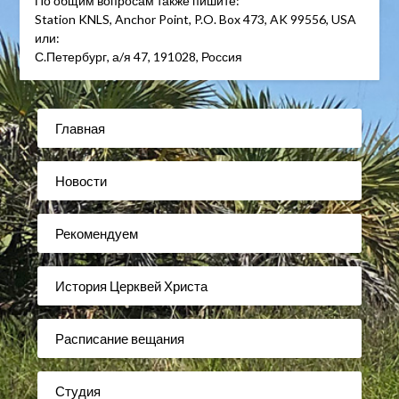
По общим вопросам также пишите:
Station KNLS, Anchor Point, P.O. Box 473, AK 99556, USA
или:
С.Петербург, а/я 47, 191028, Россия
Главная
Новости
Рекомендуем
История Церквей Христа
Расписание вещания
Студия